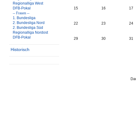
Regionalliga West
DFB-Pokal
15
16
17
-- Frauen --
1. Bundesliga
2. Bundesliga Nord
22
23
24
2. Bundesliga Süd
Regionalliga Nordost
DFB-Pokal
29
30
31
Historisch
Dau