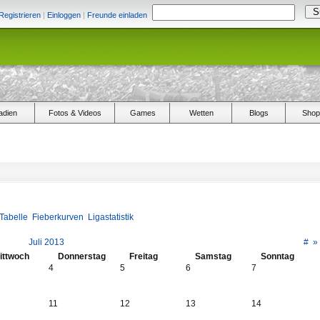
Registrieren
|
Einloggen
|
Freunde einladen
adien
Fotos & Videos
Games
Wetten
Blogs
Shop
Tabelle
Fieberkurven
Ligastatistik
Juli 2013
#
»
ittwoch
Donnerstag
Freitag
Samstag
Sonntag
4
5
6
7
11
12
13
14