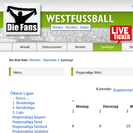
Norden
|
Nordost
|
Süden
Aktuell
Diskussionen
Vereine
Spieltage
St
Du bist hier:
Westen
|
Startseite
» Spieltage
Menü
Regionalliga West
Kalender
Ergebnisse/
Obere Ligen
-- Herren --
«
1. Bundesliga
Montag
Dienstag
M
2. Bundesliga
1
2
3
3. Liga
Regionalliga Bayern
Regionalliga Nord
8
9
10
Regionalliga Nordost
Regionalliga Südwest