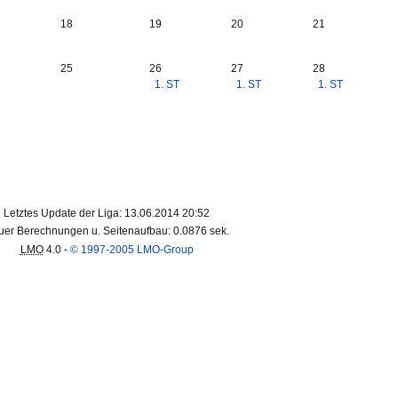
18
19
20
21
25
26
27
28
1. ST
1. ST
1. ST
Letztes Update der Liga: 13.06.2014 20:52
er Berechnungen u. Seitenaufbau: 0.0876 sek.
LMO
4.0 -
© 1997-2005 LMO-Group