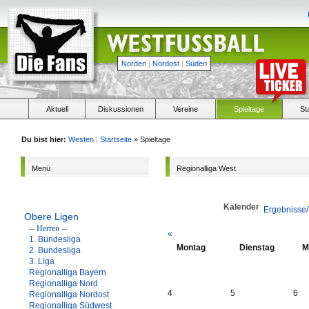
Norden
|
Nordost
|
Süden
Aktuell
Diskussionen
Vereine
Spieltage
St
Du bist hier:
Westen
|
Startseite
» Spieltage
Menü
Regionalliga West
Kalender
Ergebnisse/
Obere Ligen
-- Herren --
«
1. Bundesliga
Montag
Dienstag
M
2. Bundesliga
3. Liga
Regionalliga Bayern
Regionalliga Nord
4
5
6
Regionalliga Nordost
Regionalliga Südwest