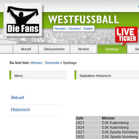
Norden
|
Nordost
|
Süden
Aktuell
Diskussionen
Vereine
Spieltage
St
Du bist hier:
Westen
|
Startseite
» Spieltage
Menü
Statistiken Historisch
Aktuell
Historisch
Jahr
Meister
1921
DJK Katernberg
1924
DJK Katernberg
1927
DJK Sparta Nürnberg
1932
DJK Sparta Nürnberg