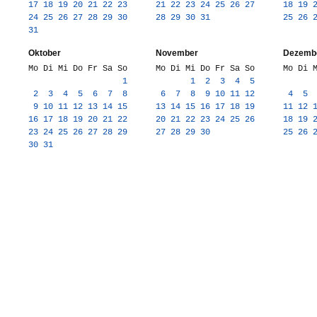
17
18
19
20
21
22
23
21
22
23
24
25
26
27
18
19
24
25
26
27
28
29
30
28
29
30
31
25
26
31
Oktober
November
Dezemb
Mo Di Mi Do Fr Sa So
Mo Di Mi Do Fr Sa So
Mo Di 
1
1
2
3
4
5
2
3
4
5
6
7
8
6
7
8
9
10
11
12
4
5
9
10
11
12
13
14
15
13
14
15
16
17
18
19
11
12
16
17
18
19
20
21
22
20
21
22
23
24
25
26
18
19
23
24
25
26
27
28
29
27
28
29
30
25
26
30
31