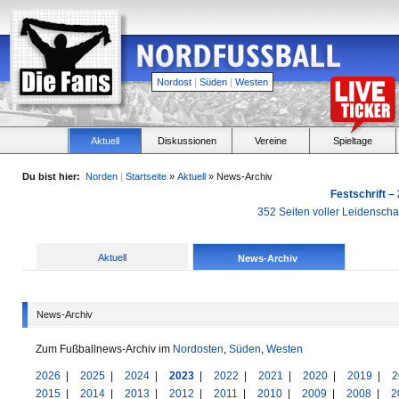
Nordost
|
Süden
|
Westen
Aktuell
Diskussionen
Vereine
Spieltage
Du bist hier:
Norden
|
Startseite
»
Aktuell
» News-Archiv
Festschrift –
352 Seiten voller Leidensch
Aktuell
News-Archiv
News-Archiv
Zum Fußballnews-Archiv im
Nordosten
,
Süden
,
Westen
2026
|
2025
|
2024
|
2023
|
2022
|
2021
|
2020
|
2019
|
2
2015
|
2014
|
2013
|
2012
|
2011
|
2010
|
2009
|
2008
|
2