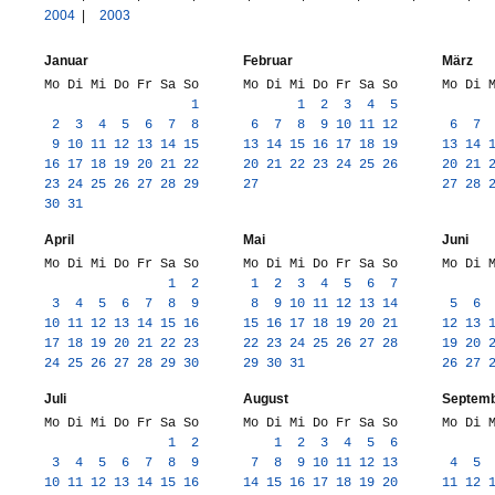
2004
|
2003
Januar
Februar
März
Mo Di Mi Do Fr Sa So
Mo Di Mi Do Fr Sa So
Mo Di 
1
1
2
3
4
5
2
3
4
5
6
7
8
6
7
8
9
10
11
12
6
7
9
10
11
12
13
14
15
13
14
15
16
17
18
19
13
14
16
17
18
19
20
21
22
20
21
22
23
24
25
26
20
21
23
24
25
26
27
28
29
27
27
28
30
31
April
Mai
Juni
Mo Di Mi Do Fr Sa So
Mo Di Mi Do Fr Sa So
Mo Di 
1
2
1
2
3
4
5
6
7
3
4
5
6
7
8
9
8
9
10
11
12
13
14
5
6
10
11
12
13
14
15
16
15
16
17
18
19
20
21
12
13
17
18
19
20
21
22
23
22
23
24
25
26
27
28
19
20
24
25
26
27
28
29
30
29
30
31
26
27
Juli
August
Septem
Mo Di Mi Do Fr Sa So
Mo Di Mi Do Fr Sa So
Mo Di 
1
2
1
2
3
4
5
6
3
4
5
6
7
8
9
7
8
9
10
11
12
13
4
5
10
11
12
13
14
15
16
14
15
16
17
18
19
20
11
12