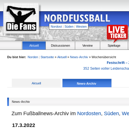
Nordost
|
Süden
|
Westen
Aktuell
Diskussionen
Vereine
Spieltage
Du bist hier:
Norden
|
Startseite
»
Aktuell
»
News-Archiv
» Wochenübersicht
Festschrift –
352 Seiten voller Leidensch
Aktuell
News-Archiv
News-Archiv
Zum Fußballnews-Archiv im
Nordosten
,
Süden
,
We
17.3.2022