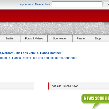
Impressum
|
Datenschutz
Stadien
Fotos & Videos
Sportwetten
Partner
Shop
Ost-Nordost - Die Fans vom FC Hansa Rostock
r beim FC Hansa Rostock ein und begleite deren Anhänger.
Aktuelle Fußball-News