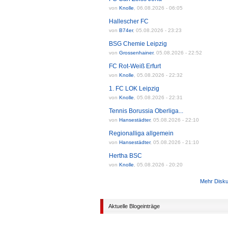
von
Knolle
,
06.08.2026 - 06:05
Hallescher FC
von
B74er
,
05.08.2026 - 23:23
BSG Chemie Leipzig
von
Grossenhainer
,
05.08.2026 - 22:52
FC Rot-Weiß Erfurt
von
Knolle
,
05.08.2026 - 22:32
1. FC LOK Leipzig
von
Knolle
,
05.08.2026 - 22:31
Tennis Borussia Oberliga...
von
Hansestädter
,
05.08.2026 - 22:10
Regionalliga allgemein
von
Hansestädter
,
05.08.2026 - 21:10
Hertha BSC
von
Knolle
,
05.08.2026 - 20:20
Mehr Disk
Aktuelle Blogeinträge