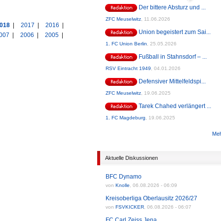
Der bittere Absturz und ...
ZFC Meuselwitz
,
11.06.2026
018
|
2017
|
2016
|
Union begeistert zum Sai...
007
|
2006
|
2005
|
1. FC Union Berlin
,
25.05.2026
Fußball in Stahnsdorf – ...
RSV Eintracht 1949
,
04.01.2026
Defensiver Mittelfeldspi...
ZFC Meuselwitz
,
19.06.2025
Tarek Chahed verlängert ...
1. FC Magdeburg
,
19.06.2025
Meh
Aktuelle Diskussionen
BFC Dynamo
von
Knolle
,
06.08.2026 - 06:09
Kreisoberliga Oberlausitz 2026/27
von
FSVKICKER
,
06.08.2026 - 06:07
FC Carl Zeiss Jena