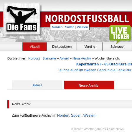
Norden
|
Süden
|
Westen
Aktuell
Diskussionen
Vereine
Spieltage
Du bist hier:
Nordost
|
Startseite
»
Aktuell
»
News-Archiv
» Wochenübersicht
Kaperfahrten II - 65 Grad Kurs 
Tauche auch im zweiten Band in die Fankultu
Aktuell
News-Archiv
News-Archiv
Zum Fußballnews-Archiv im
Norden
,
Süden
,
Westen
In dieser Woche gabe es keine News.