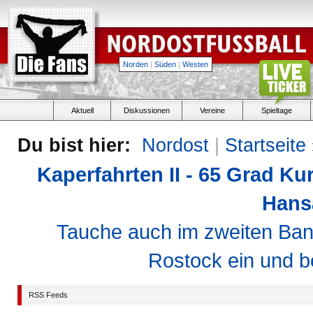
Norden
|
Süden
|
Westen
Aktuell
Diskussionen
Vereine
Spieltage
Du bist hier:
Nordost
|
Startseite
Kaperfahrten II - 65 Grad K
Hans
Tauche auch im zweiten Ban
Rostock ein und b
RSS Feeds