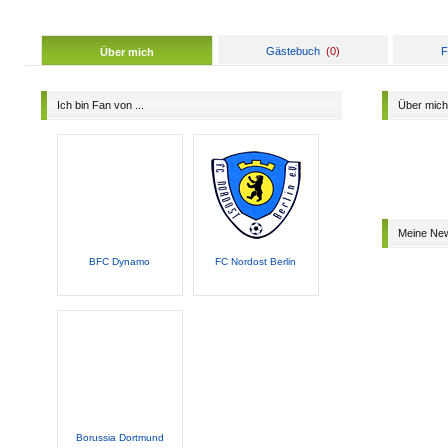
Gästebuch
(
0
)
F
Über mich
Ich bin Fan von ...
Über mich
Meine Ne
BFC Dynamo
FC Nordost Berlin
Borussia Dortmund