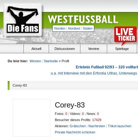
Norden
|
Nordost
|
Süden
Aktuell
Diskussionen
Vereine
Spieltage
Du bist hier:
Westen
|
Startseite
» Profil
Erlebnis Fußball 92/93 – 320 vollf
u.a. mit Interview mit den Erfordia Ultras, Unterweg
Corey-83
Corey-83
Fotos:
0
|
Videos:
0
|
News:
0
Besucher dieses Profils:
17429
Aktionen:
Grätschen
|
Nachtreten
|
Trikot tauschen
Private Nachricht schicken