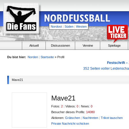
Nordost
|
Süden
|
Westen
Aktuell
Diskussionen
Vereine
Spieltage
Du bist hier:
Norden
|
Startseite
» Profil
Festschrift –
352 Seiten voller Leidensch
Mave21
Mave21
Fotos:
2
|
Videos:
0
|
News:
0
Besucher dieses Profils:
14080
Aktionen:
Grätschen
|
Nachtreten
|
Trikot tauschen
Private Nachricht schicken