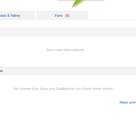
otos & Videos
Fans
(
0
)
Noch keine Informationen.
ws
Hier können Eure News und Spielberichte von Eurem Verein stehen.
News schr