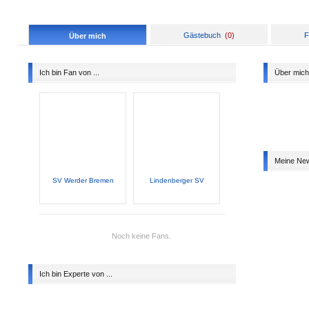
Gästebuch
(
0
)
F
Über mich
Ich bin Fan von ...
Über mich
Meine Ne
SV Werder Bremen
Lindenberger SV
Noch keine Fans.
Ich bin Experte von ...