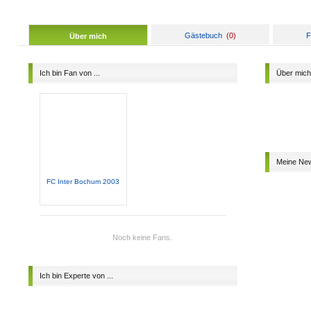
Gästebuch
(
0
)
F
Über mich
Ich bin Fan von ...
Über mich
Meine Ne
FC Inter Bochum 2003
Noch keine Fans.
Ich bin Experte von ...