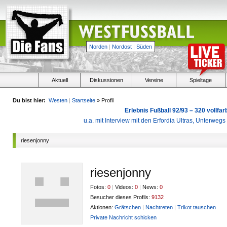
Norden
|
Nordost
|
Süden
Aktuell
Diskussionen
Vereine
Spieltage
Du bist hier:
Westen
|
Startseite
» Profil
Erlebnis Fußball 92/93 – 320 vollf
u.a. mit Interview mit den Erfordia Ultras, Unterweg
riesenjonny
riesenjonny
Fotos:
0
|
Videos:
0
|
News:
0
Besucher dieses Profils:
9132
Aktionen:
Grätschen
|
Nachtreten
|
Trikot tauschen
Private Nachricht schicken