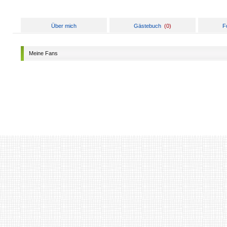
Über mich
Gästebuch
(
0
)
F
Meine Fans