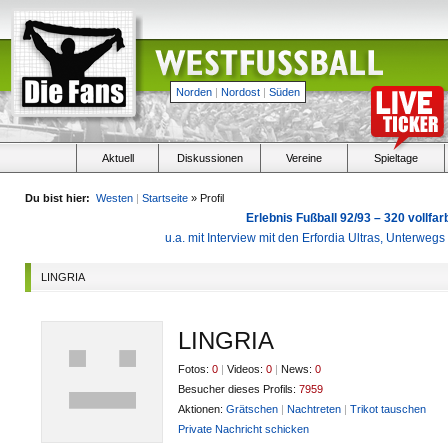
Norden
|
Nordost
|
Süden
Aktuell
Diskussionen
Vereine
Spieltage
Du bist hier:
Westen
|
Startseite
» Profil
Erlebnis Fußball 92/93 – 320 vollf
u.a. mit Interview mit den Erfordia Ultras, Unterweg
LINGRIA
LINGRIA
Fotos:
0
|
Videos:
0
|
News:
0
Besucher dieses Profils:
7959
Aktionen:
Grätschen
|
Nachtreten
|
Trikot tauschen
Private Nachricht schicken