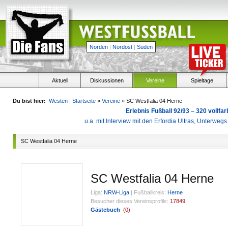
Norden
|
Nordost
|
Süden
Aktuell
Diskussionen
Vereine
Spieltage
Du bist hier:
Westen
|
Startseite
»
Vereine
» SC Westfalia 04 Herne
Erlebnis Fußball 92/93 – 320 vollf
u.a. mit Interview mit den Erfordia Ultras, Unterweg
SC Westfalia 04 Herne
SC Westfalia 04 Herne
Liga:
NRW-Liga
|
Fußballkreis:
Herne
Besucher dieses Vereinsprofils:
17849
Gästebuch
(
0
)