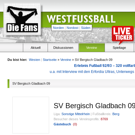
Norden
|
Nordost
|
Süden
Aktuell
Diskussionen
Vereine
Spieltage
Du bist hier:
Westen
|
Startseite
»
Vereine
» SV Bergisch Gladbach 09
Erlebnis Fußball 92/93 – 320 vollf
u.a. mit Interview mit den Erfordia Ultras, Unterweg
SV Bergisch Gladbach 09
SV Bergisch Gladbach 0
Liga:
Sonstige Mittelrhein
|
Fußballkreis:
Berg
Besucher dieses Vereinsprofils:
8769
Gästebuch
(
0
)