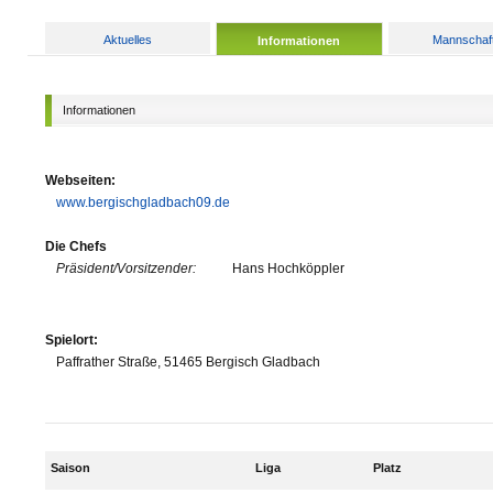
Aktuelles
Mannschaf
Informationen
Informationen
Webseiten:
www.bergischgladbach09.de
Die Chefs
Präsident/Vorsitzender:
Hans Hochköppler
Spielort:
Paffrather Straße, 51465 Bergisch Gladbach
Saison
Liga
Platz