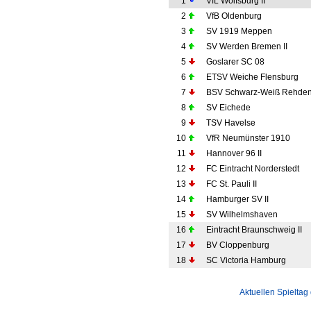
1
VfL Wolfsburg II
2
VfB Oldenburg
3
SV 1919 Meppen
4
SV Werden Bremen II
5
Goslarer SC 08
6
ETSV Weiche Flensburg
7
BSV Schwarz-Weiß Rehde
8
SV Eichede
9
TSV Havelse
10
VfR Neumünster 1910
11
Hannover 96 II
12
FC Eintracht Norderstedt
13
FC St. Pauli II
14
Hamburger SV II
15
SV Wilhelmshaven
16
Eintracht Braunschweig II
17
BV Cloppenburg
18
SC Victoria Hamburg
Aktuellen Spieltag