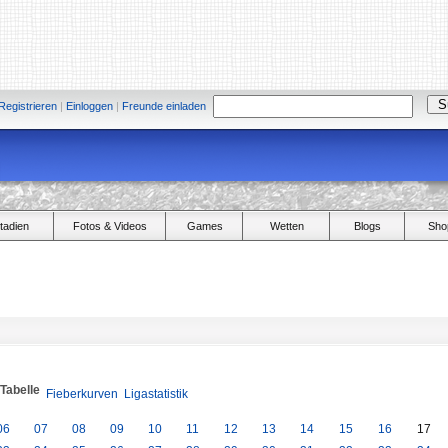
Registrieren
|
Einloggen
|
Freunde einladen
tadien
Fotos & Videos
Games
Wetten
Blogs
Sho
/Tabelle
Fieberkurven
Ligastatistik
06
07
08
09
10
11
12
13
14
15
16
17