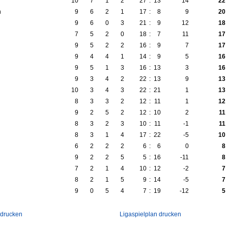
10
7
1
2
27
:
13
14
22
n
9
6
2
1
17
:
8
9
20
9
6
0
3
21
:
9
12
18
7
5
2
0
18
:
7
11
17
9
5
2
2
16
:
9
7
17
9
4
4
1
14
:
9
5
16
9
5
1
3
16
:
13
3
16
9
3
4
2
22
:
13
9
13
10
3
4
3
22
:
21
1
13
8
3
3
2
12
:
11
1
12
9
2
5
2
12
:
10
2
11
8
3
2
3
10
:
11
-1
11
8
3
1
4
17
:
22
-5
10
6
2
2
2
6
:
6
0
8
9
2
2
5
5
:
16
-11
8
7
2
1
4
10
:
12
-2
7
8
2
1
5
9
:
14
-5
7
9
0
5
4
7
:
19
-12
5
 drucken
Ligaspielplan drucken