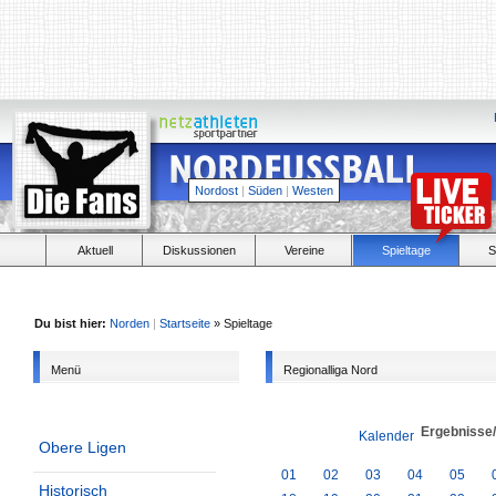
Nordost
|
Süden
|
Westen
Aktuell
Diskussionen
Vereine
Spieltage
S
Du bist hier:
Norden
|
Startseite
» Spieltage
Menü
Regionalliga Nord
Ergebnisse
Kalender
Obere Ligen
01
02
03
04
05
Historisch