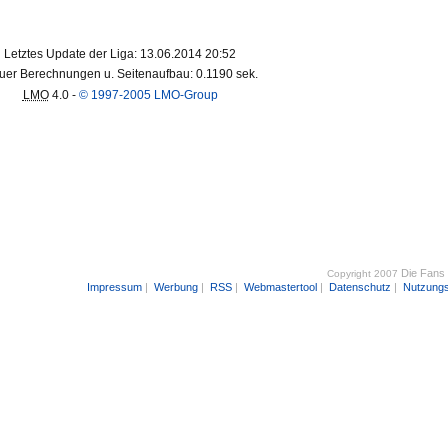
Letztes Update der Liga: 13.06.2014 20:52
uer Berechnungen u. Seitenaufbau: 0.1190 sek.
LMO
4.0 -
© 1997-2005 LMO-Group
Die Fans
Copyright 2007
Impressum
|
Werbung
|
RSS
|
Webmastertool
|
Datenschutz
|
Nutzung