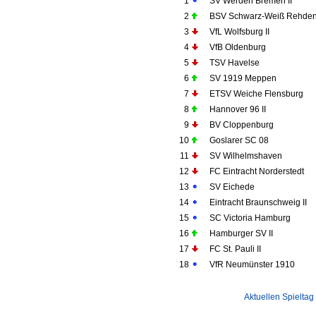
1
SV Werden Bremen II
2
BSV Schwarz-Weiß Rehde
3
VfL Wolfsburg II
4
VfB Oldenburg
5
TSV Havelse
6
SV 1919 Meppen
7
ETSV Weiche Flensburg
8
Hannover 96 II
9
BV Cloppenburg
10
Goslarer SC 08
11
SV Wilhelmshaven
12
FC Eintracht Norderstedt
13
SV Eichede
14
Eintracht Braunschweig II
15
SC Victoria Hamburg
16
Hamburger SV II
17
FC St. Pauli II
18
VfR Neumünster 1910
Aktuellen Spieltag