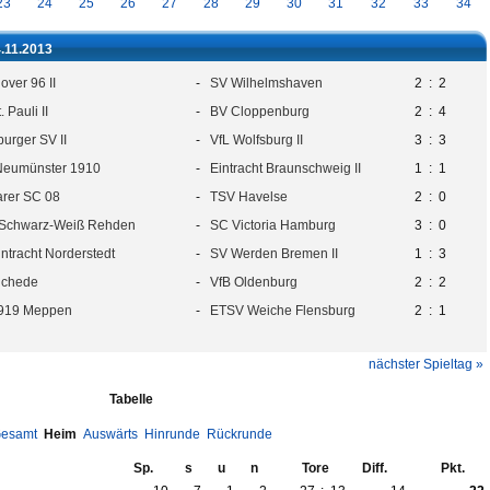
23
24
25
26
27
28
29
30
31
32
33
34
4.11.2013
ver 96 II
-
SV Wilhelmshaven
2
:
2
. Pauli II
-
BV Cloppenburg
2
:
4
urger SV II
-
VfL Wolfsburg II
3
:
3
Neumünster 1910
-
Eintracht Braunschweig II
1
:
1
arer SC 08
-
TSV Havelse
2
:
0
Schwarz-Weiß Rehden
-
SC Victoria Hamburg
3
:
0
ntracht Norderstedt
-
SV Werden Bremen II
1
:
3
ichede
-
VfB Oldenburg
2
:
2
919 Meppen
-
ETSV Weiche Flensburg
2
:
1
nächster Spieltag »
Tabelle
esamt
Heim
Auswärts
Hinrunde
Rückrunde
Sp.
s
u
n
Tore
Diff.
Pkt.