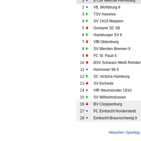
1
ETSV Weiche Flensburg
2
VfL Wolfsburg II
3
TSV Havelse
4
SV 1919 Meppen
5
Goslarer SC 08
6
Hamburger SV II
7
VfB Oldenburg
8
SV Werden Bremen II
9
FC St. Pauli II
10
BSV Schwarz-Weiß Rehde
11
Hannover 96 II
12
SC Victoria Hamburg
13
SV Eichede
14
VfR Neumünster 1910
15
SV Wilhelmshaven
16
BV Cloppenburg
17
FC Eintracht Norderstedt
18
Eintracht Braunschweig II
Aktuellen Spieltag