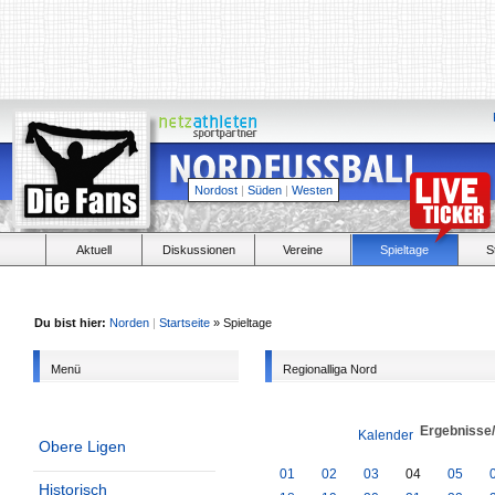
Nordost
|
Süden
|
Westen
Aktuell
Diskussionen
Vereine
Spieltage
S
Du bist hier:
Norden
|
Startseite
» Spieltage
Menü
Regionalliga Nord
Ergebnisse
Kalender
Obere Ligen
01
02
03
04
05
Historisch