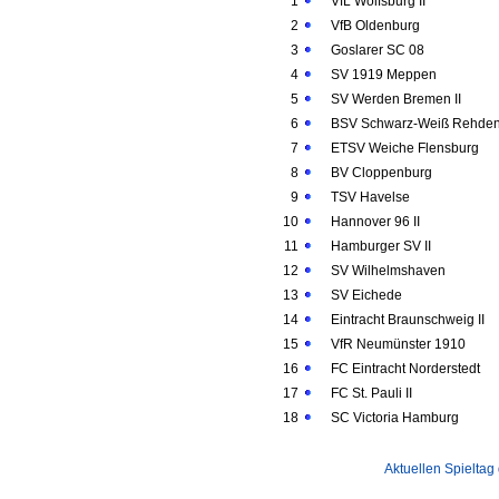
1
VfL Wolfsburg II
2
VfB Oldenburg
3
Goslarer SC 08
4
SV 1919 Meppen
5
SV Werden Bremen II
6
BSV Schwarz-Weiß Rehde
7
ETSV Weiche Flensburg
8
BV Cloppenburg
9
TSV Havelse
10
Hannover 96 II
11
Hamburger SV II
12
SV Wilhelmshaven
13
SV Eichede
14
Eintracht Braunschweig II
15
VfR Neumünster 1910
16
FC Eintracht Norderstedt
17
FC St. Pauli II
18
SC Victoria Hamburg
Aktuellen Spieltag