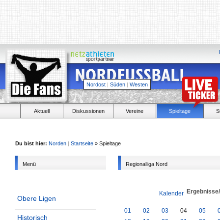
Nordost
|
Süden
|
Westen
Aktuell
Diskussionen
Vereine
Spieltage
S
Du bist hier:
Norden
|
Startseite
» Spieltage
Menü
Regionalliga Nord
Ergebnisse
Kalender
Obere Ligen
01
02
03
04
05
Historisch