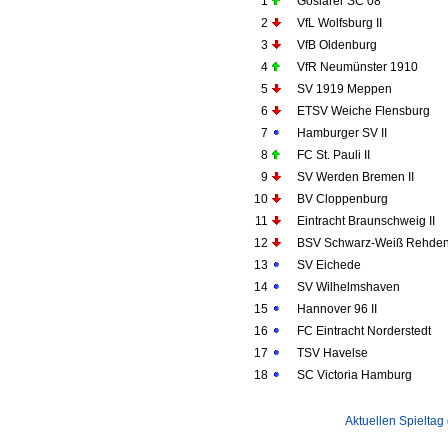
1
Goslarer SC 08
2
VfL Wolfsburg II
3
VfB Oldenburg
4
VfR Neumünster 1910
5
SV 1919 Meppen
6
ETSV Weiche Flensburg
7
Hamburger SV II
8
FC St. Pauli II
9
SV Werden Bremen II
10
BV Cloppenburg
11
Eintracht Braunschweig II
12
BSV Schwarz-Weiß Rehde
13
SV Eichede
14
SV Wilhelmshaven
15
Hannover 96 II
16
FC Eintracht Norderstedt
17
TSV Havelse
18
SC Victoria Hamburg
Aktuellen Spieltag