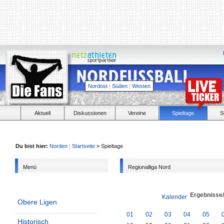
Nordost
|
Süden
|
Westen
Aktuell
Diskussionen
Vereine
Spieltage
S
Du bist hier:
Norden
|
Startseite
» Spieltage
Menü
Regionalliga Nord
Ergebnisse
Kalender
Obere Ligen
01
02
03
04
05
Historisch