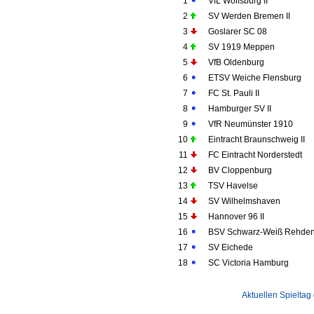
1
VfL Wolfsburg II
2
SV Werden Bremen II
3
Goslarer SC 08
4
SV 1919 Meppen
5
VfB Oldenburg
6
ETSV Weiche Flensburg
7
FC St. Pauli II
8
Hamburger SV II
9
VfR Neumünster 1910
10
Eintracht Braunschweig II
11
FC Eintracht Norderstedt
12
BV Cloppenburg
13
TSV Havelse
14
SV Wilhelmshaven
15
Hannover 96 II
16
BSV Schwarz-Weiß Rehde
17
SV Eichede
18
SC Victoria Hamburg
Aktuellen Spieltag