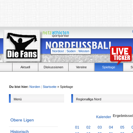
Nordost
|
Süden
|
Westen
Aktuell
Diskussionen
Vereine
Spieltage
S
Du bist hier:
Norden
|
Startseite
» Spieltage
Menü
Regionalliga Nord
Ergebnisse
Kalender
Obere Ligen
01
02
03
04
05
Historisch