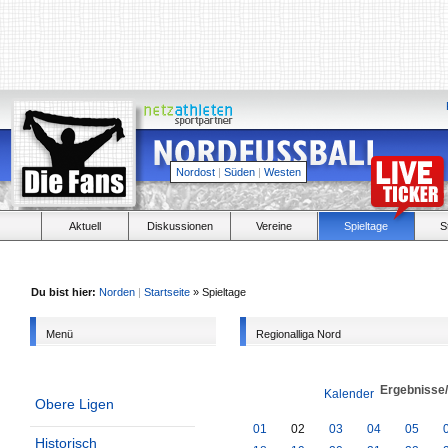
Nordost
|
Süden
|
Westen
Aktuell
Diskussionen
Vereine
Spieltage
S
Du bist hier:
Norden
|
Startseite
» Spieltage
Menü
Regionalliga Nord
Ergebnisse
Kalender
Obere Ligen
01
02
03
04
05
Historisch