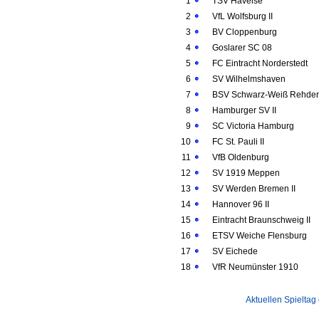
1
TSV Havelse
2
VfL Wolfsburg II
3
BV Cloppenburg
4
Goslarer SC 08
5
FC Eintracht Norderstedt
6
SV Wilhelmshaven
7
BSV Schwarz-Weiß Rehde
8
Hamburger SV II
9
SC Victoria Hamburg
10
FC St. Pauli II
11
VfB Oldenburg
12
SV 1919 Meppen
13
SV Werden Bremen II
14
Hannover 96 II
15
Eintracht Braunschweig II
16
ETSV Weiche Flensburg
17
SV Eichede
18
VfR Neumünster 1910
Aktuellen Spieltag