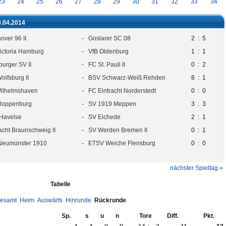
23
24
25
26
27
28
29
30
31
32
33
34
9.04.2014
over 96 II
-
Goslarer SC 08
2
:
5
ictoria Hamburg
-
VfB Oldenburg
1
:
1
urger SV II
-
FC St. Pauli II
0
:
2
olfsburg II
-
BSV Schwarz-Weiß Rehden
8
:
1
ilhelmshaven
-
FC Eintracht Norderstedt
0
:
0
loppenburg
-
SV 1919 Meppen
3
:
3
Havelse
-
SV Eichede
2
:
1
acht Braunschweig II
-
SV Werden Bremen II
0
:
1
Neumünster 1910
-
ETSV Weiche Flensburg
0
:
0
nächster Spieltag »
Tabelle
esamt
Heim
Auswärts
Hinrunde
Rückrunde
Sp.
s
u
n
Tore
Diff.
Pkt.