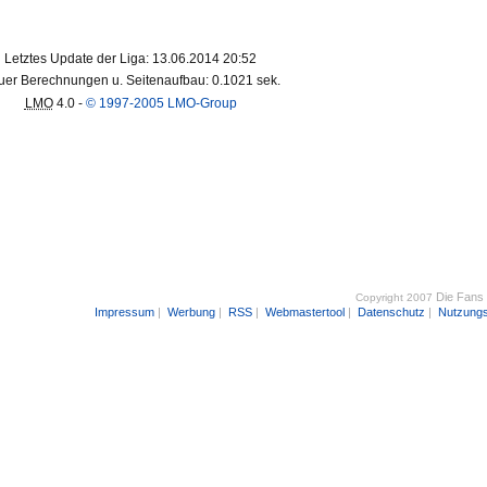
Letztes Update der Liga: 13.06.2014 20:52
er Berechnungen u. Seitenaufbau: 0.1021 sek.
LMO
4.0 -
© 1997-2005 LMO-Group
Die Fans
Copyright 2007
Impressum
|
Werbung
|
RSS
|
Webmastertool
|
Datenschutz
|
Nutzung