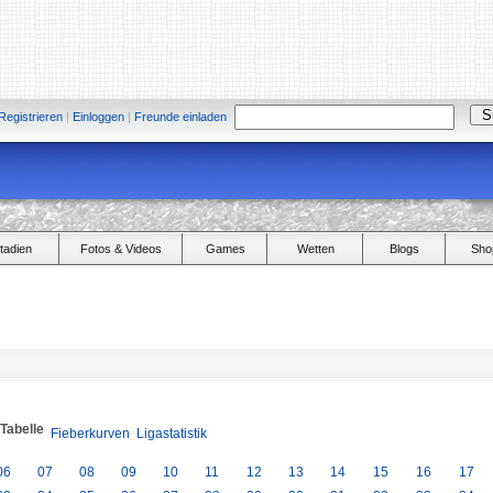
Registrieren
|
Einloggen
|
Freunde einladen
tadien
Fotos & Videos
Games
Wetten
Blogs
Sho
/Tabelle
Fieberkurven
Ligastatistik
06
07
08
09
10
11
12
13
14
15
16
17