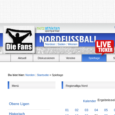
Nordost
|
Süden
|
Westen
Aktuell
Diskussionen
Vereine
Spieltage
S
Du bist hier:
Norden
|
Startseite
» Spieltage
Menü
Regionalliga Nord
Ergebnisse
Kalender
Obere Ligen
01
02
03
04
05
Historisch