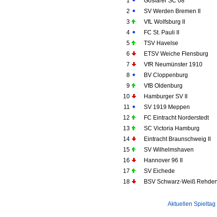
1
Goslarer SC 08
2
SV Werden Bremen II
3
VfL Wolfsburg II
4
FC St. Pauli II
5
TSV Havelse
6
ETSV Weiche Flensburg
7
VfR Neumünster 1910
8
BV Cloppenburg
9
VfB Oldenburg
10
Hamburger SV II
11
SV 1919 Meppen
12
FC Eintracht Norderstedt
13
SC Victoria Hamburg
14
Eintracht Braunschweig II
15
SV Wilhelmshaven
16
Hannover 96 II
17
SV Eichede
18
BSV Schwarz-Weiß Rehde
Aktuellen Spieltag