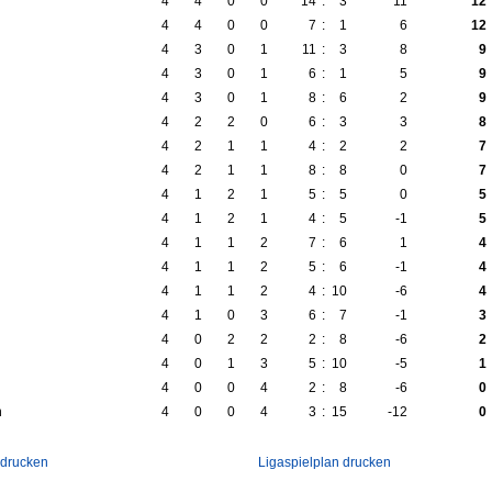
4
4
0
0
14
:
3
11
12
4
4
0
0
7
:
1
6
12
4
3
0
1
11
:
3
8
9
4
3
0
1
6
:
1
5
9
4
3
0
1
8
:
6
2
9
4
2
2
0
6
:
3
3
8
4
2
1
1
4
:
2
2
7
4
2
1
1
8
:
8
0
7
4
1
2
1
5
:
5
0
5
4
1
2
1
4
:
5
-1
5
4
1
1
2
7
:
6
1
4
4
1
1
2
5
:
6
-1
4
4
1
1
2
4
:
10
-6
4
4
1
0
3
6
:
7
-1
3
4
0
2
2
2
:
8
-6
2
4
0
1
3
5
:
10
-5
1
4
0
0
4
2
:
8
-6
0
n
4
0
0
4
3
:
15
-12
0
 drucken
Ligaspielplan drucken