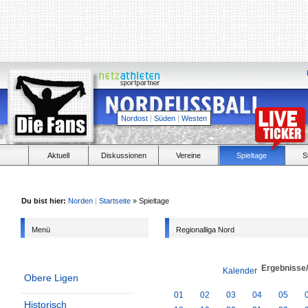
Nordost
|
Süden
|
Westen
Aktuell
Diskussionen
Vereine
Spieltage
S
Du bist hier:
Norden
|
Startseite
» Spieltage
Menü
Regionalliga Nord
Ergebnisse
Kalender
Obere Ligen
01
02
03
04
05
Historisch