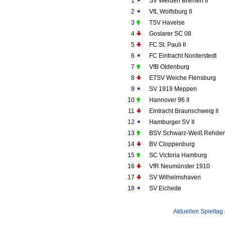
1
SV Werden Bremen II
2
VfL Wolfsburg II
3
TSV Havelse
4
Goslarer SC 08
5
FC St. Pauli II
6
FC Eintracht Norderstedt
7
VfB Oldenburg
8
ETSV Weiche Flensburg
9
SV 1919 Meppen
10
Hannover 96 II
11
Eintracht Braunschweig II
12
Hamburger SV II
13
BSV Schwarz-Weiß Rehde
14
BV Cloppenburg
15
SC Victoria Hamburg
16
VfR Neumünster 1910
17
SV Wilhelmshaven
18
SV Eichede
Aktuellen Spieltag