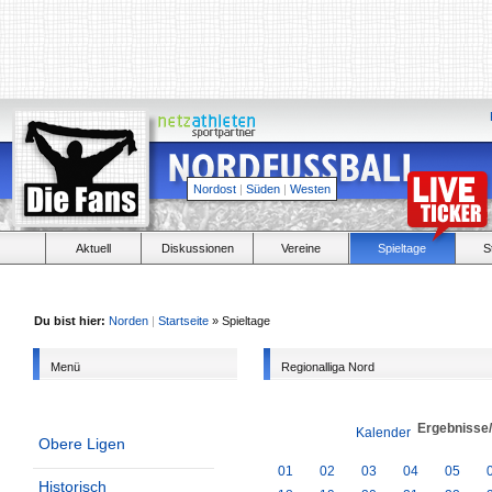
Nordost
|
Süden
|
Westen
Aktuell
Diskussionen
Vereine
Spieltage
S
Du bist hier:
Norden
|
Startseite
» Spieltage
Menü
Regionalliga Nord
Ergebnisse
Kalender
Obere Ligen
01
02
03
04
05
Historisch