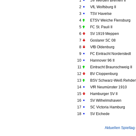
1
SV Werden Bremen II
2
VfL Wolfsburg II
3
TSV Havelse
4
ETSV Weiche Flensburg
5
FC St. Pauli II
6
SV 1919 Meppen
7
Goslarer SC 08
8
VfB Oldenburg
9
FC Eintracht Norderstedt
10
Hannover 96 II
11
Eintracht Braunschweig II
12
BV Cloppenburg
13
BSV Schwarz-Weiß Rehde
14
VfR Neumünster 1910
15
Hamburger SV II
16
SV Wilhelmshaven
17
SC Victoria Hamburg
18
SV Eichede
Aktuellen Spieltag