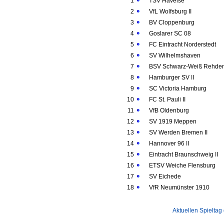
1
TSV Havelse
2
VfL Wolfsburg II
3
BV Cloppenburg
4
Goslarer SC 08
5
FC Eintracht Norderstedt
6
SV Wilhelmshaven
7
BSV Schwarz-Weiß Rehde
8
Hamburger SV II
9
SC Victoria Hamburg
10
FC St. Pauli II
11
VfB Oldenburg
12
SV 1919 Meppen
13
SV Werden Bremen II
14
Hannover 96 II
15
Eintracht Braunschweig II
16
ETSV Weiche Flensburg
17
SV Eichede
18
VfR Neumünster 1910
Aktuellen Spieltag