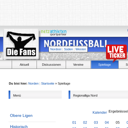
Nordost
|
Süden
|
Westen
Aktuell
Diskussionen
Vereine
Spieltage
S
Du bist hier:
Norden
|
Startseite
» Spieltage
Menü
Regionalliga Nord
Ergebnisse
Kalender
Obere Ligen
01
02
03
04
05
Historisch