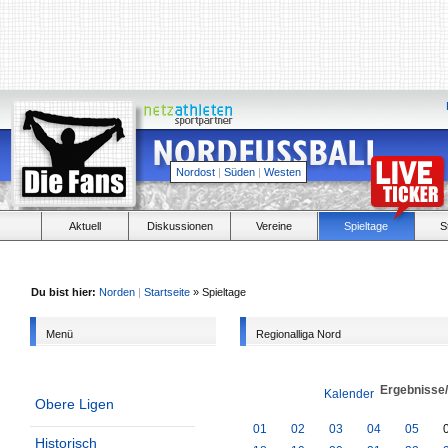
Nordost
|
Süden
|
Westen
Aktuell
Diskussionen
Vereine
Spieltage
S
Du bist hier:
Norden
|
Startseite
» Spieltage
Menü
Regionalliga Nord
Ergebnisse
Kalender
Obere Ligen
01
02
03
04
05
Historisch