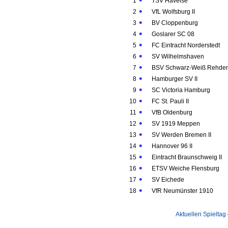
1
TSV Havelse
2
VfL Wolfsburg II
3
BV Cloppenburg
4
Goslarer SC 08
5
FC Eintracht Norderstedt
6
SV Wilhelmshaven
7
BSV Schwarz-Weiß Rehde
8
Hamburger SV II
9
SC Victoria Hamburg
10
FC St. Pauli II
11
VfB Oldenburg
12
SV 1919 Meppen
13
SV Werden Bremen II
14
Hannover 96 II
15
Eintracht Braunschweig II
16
ETSV Weiche Flensburg
17
SV Eichede
18
VfR Neumünster 1910
Aktuellen Spieltag