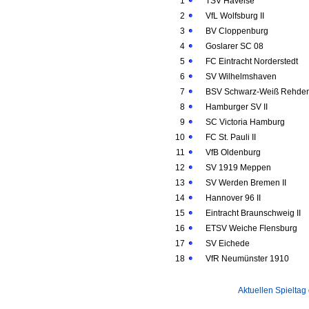
1
TSV Havelse
2
VfL Wolfsburg II
3
BV Cloppenburg
4
Goslarer SC 08
5
FC Eintracht Norderstedt
6
SV Wilhelmshaven
7
BSV Schwarz-Weiß Rehde
8
Hamburger SV II
9
SC Victoria Hamburg
10
FC St. Pauli II
11
VfB Oldenburg
12
SV 1919 Meppen
13
SV Werden Bremen II
14
Hannover 96 II
15
Eintracht Braunschweig II
16
ETSV Weiche Flensburg
17
SV Eichede
18
VfR Neumünster 1910
Aktuellen Spieltag