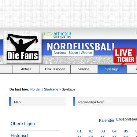
Nordost
|
Süden
|
Westen
Aktuell
Diskussionen
Vereine
Spieltage
S
Du bist hier:
Norden
|
Startseite
» Spieltage
Menü
Regionalliga Nord
Ergebnisse
Kalender
Obere Ligen
01
02
03
04
05
Historisch