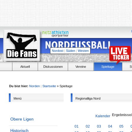
Nordost
|
Süden
|
Westen
Aktuell
Diskussionen
Vereine
Spieltage
S
Du bist hier:
Norden
|
Startseite
» Spieltage
Menü
Regionalliga Nord
Ergebnisse
Kalender
Obere Ligen
01
02
03
04
05
Historisch