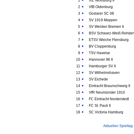
1
VfL Wolfsburg II
2
VfB Oldenburg
3
Goslarer SC 08
4
SV 1919 Meppen
5
SV Werden Bremen II
6
BSV Schwarz-Weiß Rehde
7
ETSV Weiche Flensburg
8
BV Cloppenburg
9
TSV Havelse
10
Hannover 96 II
11
Hamburger SV II
12
SV Wilhelmshaven
13
SV Eichede
14
Eintracht Braunschweig II
15
VfR Neumünster 1910
16
FC Eintracht Norderstedt
17
FC St. Pauli II
18
SC Victoria Hamburg
Aktuellen Spieltag