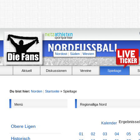
Nordost
|
Süden
|
Westen
Aktuell
Diskussionen
Vereine
Spieltage
S
Du bist hier:
Norden
|
Startseite
» Spieltage
Menü
Regionalliga Nord
Ergebnisse
Kalender
Obere Ligen
01
02
03
04
05
Historisch