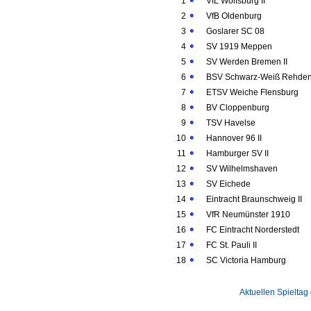
1
VfL Wolfsburg II
2
VfB Oldenburg
3
Goslarer SC 08
4
SV 1919 Meppen
5
SV Werden Bremen II
6
BSV Schwarz-Weiß Rehde
7
ETSV Weiche Flensburg
8
BV Cloppenburg
9
TSV Havelse
10
Hannover 96 II
11
Hamburger SV II
12
SV Wilhelmshaven
13
SV Eichede
14
Eintracht Braunschweig II
15
VfR Neumünster 1910
16
FC Eintracht Norderstedt
17
FC St. Pauli II
18
SC Victoria Hamburg
Aktuellen Spieltag