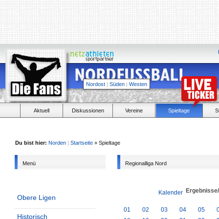
Nordost
|
Süden
|
Westen
Aktuell
Diskussionen
Vereine
Spieltage
S
Du bist hier:
Norden
|
Startseite
» Spieltage
Menü
Regionalliga Nord
Ergebnisse
Kalender
Obere Ligen
01
02
03
04
05
Historisch