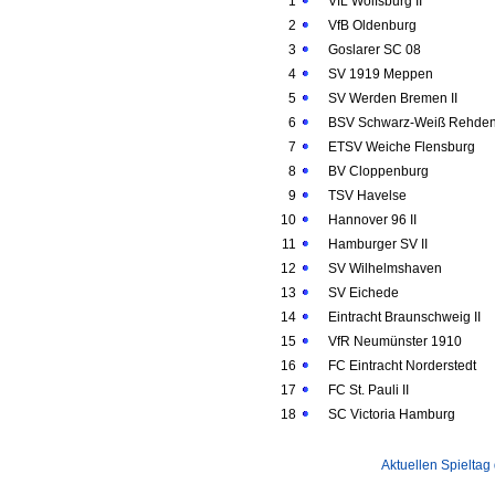
1
VfL Wolfsburg II
2
VfB Oldenburg
3
Goslarer SC 08
4
SV 1919 Meppen
5
SV Werden Bremen II
6
BSV Schwarz-Weiß Rehde
7
ETSV Weiche Flensburg
8
BV Cloppenburg
9
TSV Havelse
10
Hannover 96 II
11
Hamburger SV II
12
SV Wilhelmshaven
13
SV Eichede
14
Eintracht Braunschweig II
15
VfR Neumünster 1910
16
FC Eintracht Norderstedt
17
FC St. Pauli II
18
SC Victoria Hamburg
Aktuellen Spieltag