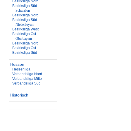
Bezirksliga Nord
Bezirksliga Süd
-- Schwaben --
Bezirksliga Nord
Bezirksliga Süd
-- Niederbayern --
Bezirksliga West
Bezirksliga Ost
-- Oberbayern --
Bezirksliga Nord
Bezirksliga Ost
Bezirksliga Süd
Hessen
Hessenliga
Verbandsliga Nord
Verbandsliga Mitte
Verbandsliga Süd
Historisch