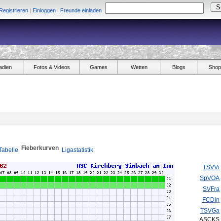
Registrieren
|
Einloggen
|
Freunde einladen
adien
Fotos & Videos
Games
Wetten
Blogs
Shop
Fieberkurven
Tabelle
Ligastatistik
TSVVi
SpVOA
SVFra
FCDin
TSVGa
ASCKS