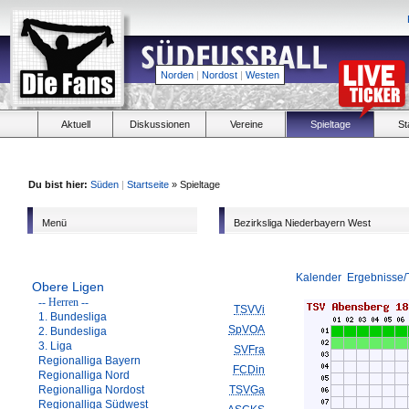
Norden
|
Nordost
|
Westen
Aktuell
Diskussionen
Vereine
Spieltage
St
Du bist hier:
Süden
|
Startseite
» Spieltage
Menü
Bezirksliga Niederbayern West
Kalender
Ergebnisse/
Obere Ligen
-- Herren --
TSVVi
1. Bundesliga
SpVOA
2. Bundesliga
3. Liga
SVFra
Regionalliga Bayern
FCDin
Regionalliga Nord
Regionalliga Nordost
TSVGa
Regionalliga Südwest