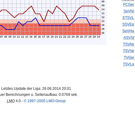
FCGer
SpVNi
ETSVL
SSVEg
SpVHa
ASVSt
TSVAb
TSVVe
TVGei
TSVLa
Letztes Update der Liga: 26.06.2014 20:01
er Berechnungen u. Seitenaufbau: 0.0769 sek.
LMO
4.0 -
© 1997-2005 LMO-Group