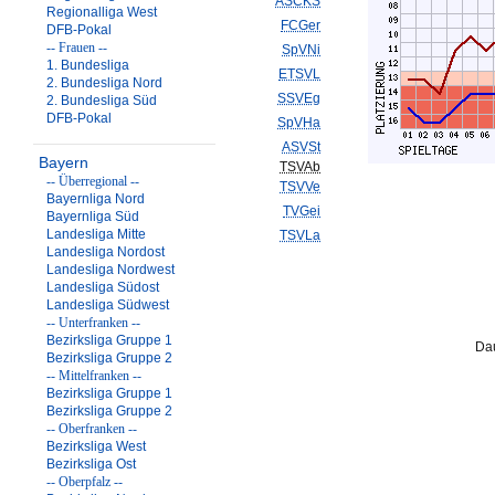
ASCKS
Regionalliga West
FCGer
DFB-Pokal
-- Frauen --
SpVNi
1. Bundesliga
ETSVL
2. Bundesliga Nord
SSVEg
2. Bundesliga Süd
DFB-Pokal
SpVHa
ASVSt
Bayern
TSVAb
-- Überregional --
TSVVe
Bayernliga Nord
TVGei
Bayernliga Süd
Landesliga Mitte
TSVLa
Landesliga Nordost
Landesliga Nordwest
Landesliga Südost
Landesliga Südwest
-- Unterfranken --
Bezirksliga Gruppe 1
Dau
Bezirksliga Gruppe 2
-- Mittelfranken --
Bezirksliga Gruppe 1
Bezirksliga Gruppe 2
-- Oberfranken --
Bezirksliga West
Bezirksliga Ost
-- Oberpfalz --