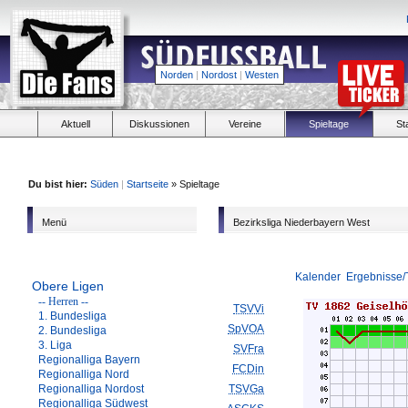
Norden
|
Nordost
|
Westen
Aktuell
Diskussionen
Vereine
Spieltage
St
Du bist hier:
Süden
|
Startseite
» Spieltage
Menü
Bezirksliga Niederbayern West
Kalender
Ergebnisse/
Obere Ligen
-- Herren --
TSVVi
1. Bundesliga
SpVOA
2. Bundesliga
3. Liga
SVFra
Regionalliga Bayern
FCDin
Regionalliga Nord
Regionalliga Nordost
TSVGa
Regionalliga Südwest