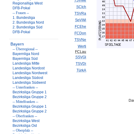
TSVMe
Regionalliga West
SCIch
DFB-Pokal
-- Frauen --
TSVRa
1. Bundesliga
SpVWi
2. Bundesliga Nord
FCEhe
2. Bundesliga Süd
DFB-Pokal
FCDon
TSVNe
Bayern
Werti
-- Überregional --
FCLau
Bayernliga Nord
SSVGl
Bayernliga Süd
Landesliga Mitte
TSVDi
Landesliga Nordost
TürkA
Landesliga Nordwest
Landesliga Südost
Landesliga Südwest
-- Unterfranken --
Bezirksliga Gruppe 1
Bezirksliga Gruppe 2
Dau
-- Mittelfranken --
Bezirksliga Gruppe 1
Bezirksliga Gruppe 2
-- Oberfranken --
Bezirksliga West
Bezirksliga Ost
-- Oberpfalz --