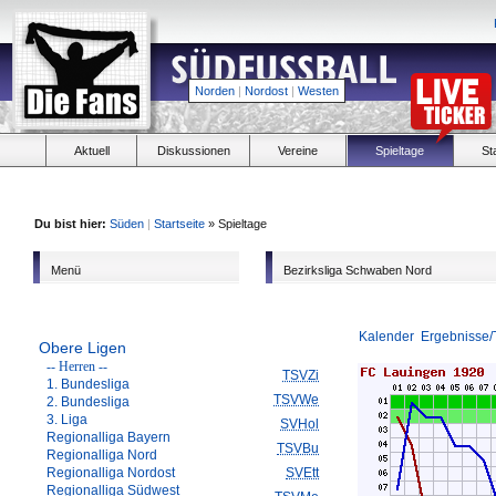
Norden
|
Nordost
|
Westen
Aktuell
Diskussionen
Vereine
Spieltage
St
Du bist hier:
Süden
|
Startseite
» Spieltage
Menü
Bezirksliga Schwaben Nord
Kalender
Ergebnisse/
Obere Ligen
-- Herren --
TSVZi
1. Bundesliga
TSVWe
2. Bundesliga
3. Liga
SVHol
Regionalliga Bayern
TSVBu
Regionalliga Nord
Regionalliga Nordost
SVEtt
Regionalliga Südwest