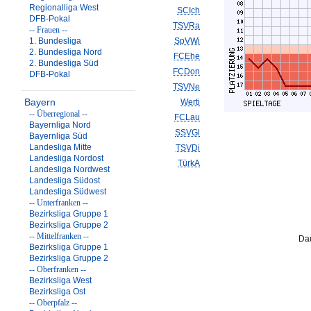
Regionalliga West
SCIch
DFB-Pokal
TSVRa
-- Frauen --
1. Bundesliga
SpVWi
2. Bundesliga Nord
FCEhe
2. Bundesliga Süd
FCDon
DFB-Pokal
TSVNe
Bayern
Werti
-- Überregional --
FCLau
Bayernliga Nord
SSVGl
Bayernliga Süd
Landesliga Mitte
TSVDi
Landesliga Nordost
TürkA
Landesliga Nordwest
Landesliga Südost
Landesliga Südwest
-- Unterfranken --
Bezirksliga Gruppe 1
Bezirksliga Gruppe 2
-- Mittelfranken --
Dau
Bezirksliga Gruppe 1
Bezirksliga Gruppe 2
-- Oberfranken --
Bezirksliga West
Bezirksliga Ost
-- Oberpfalz --