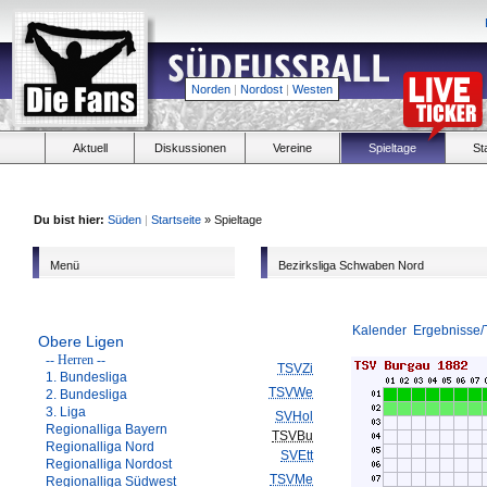
Norden
|
Nordost
|
Westen
Aktuell
Diskussionen
Vereine
Spieltage
St
Du bist hier:
Süden
|
Startseite
» Spieltage
Menü
Bezirksliga Schwaben Nord
Kalender
Ergebnisse/
Obere Ligen
-- Herren --
TSVZi
1. Bundesliga
TSVWe
2. Bundesliga
3. Liga
SVHol
Regionalliga Bayern
TSVBu
Regionalliga Nord
SVEtt
Regionalliga Nordost
TSVMe
Regionalliga Südwest