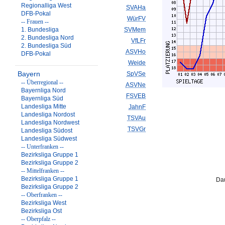
Regionalliga West
SVAHa
DFB-Pokal
WürFV
-- Frauen --
1. Bundesliga
SVMem
2. Bundesliga Nord
VfLFr
2. Bundesliga Süd
ASVHo
DFB-Pokal
Weide
Bayern
SpVSe
-- Überregional --
ASVNe
Bayernliga Nord
FSVEB
Bayernliga Süd
Landesliga Mitte
JahnF
Landesliga Nordost
TSVAu
Landesliga Nordwest
TSVGr
Landesliga Südost
Landesliga Südwest
-- Unterfranken --
Bezirksliga Gruppe 1
Bezirksliga Gruppe 2
-- Mittelfranken --
Bezirksliga Gruppe 1
Dau
Bezirksliga Gruppe 2
-- Oberfranken --
Bezirksliga West
Bezirksliga Ost
-- Oberpfalz --