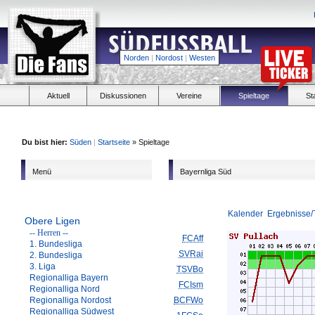
Norden
|
Nordost
|
Westen
Aktuell
Diskussionen
Vereine
Spieltage
St
Du bist hier:
Süden
|
Startseite
» Spieltage
Menü
Bayernliga Süd
Kalender
Ergebnisse/
Obere Ligen
-- Herren --
FCAff
1. Bundesliga
SVRai
2. Bundesliga
3. Liga
TSVBo
Regionalliga Bayern
FCIsm
Regionalliga Nord
Regionalliga Nordost
BCFWo
Regionalliga Südwest