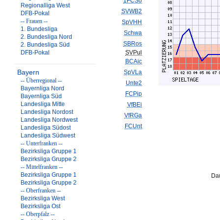
1FCSo
Regionalliga West
SVWB2
DFB-Pokal
-- Frauen --
SpVHH
1. Bundesliga
Schwa
2. Bundesliga Nord
SBRos
2. Bundesliga Süd
DFB-Pokal
SVPul
BCAic
Bayern
SpVLa
-- Überregional --
Unte2
Bayernliga Nord
FCPip
Bayernliga Süd
Landesliga Mitte
VfBEi
Landesliga Nordost
VfRGa
Landesliga Nordwest
FCUnt
Landesliga Südost
Landesliga Südwest
-- Unterfranken --
Bezirksliga Gruppe 1
Bezirksliga Gruppe 2
-- Mittelfranken --
Bezirksliga Gruppe 1
Dau
Bezirksliga Gruppe 2
-- Oberfranken --
Bezirksliga West
Bezirksliga Ost
-- Oberpfalz --