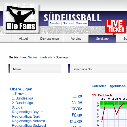
Norden
|
Nordost
|
Westen
Aktuell
Diskussionen
Vereine
Spieltage
St
Du bist hier:
Süden
|
Startseite
» Spieltage
Menü
Bayernliga Süd
Kalender
Ergebnisse/
Obere Ligen
-- Herren --
FCAff
1. Bundesliga
SVRai
2. Bundesliga
3. Liga
TSVBo
Regionalliga Bayern
FCIsm
Regionalliga Nord
Regionalliga Nordost
BCFWo
Regionalliga Südwest