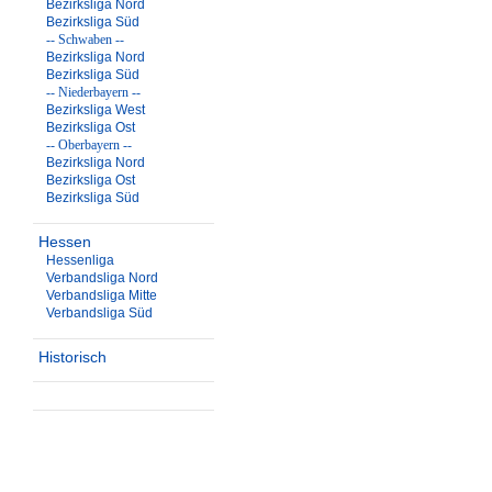
Bezirksliga Nord
Bezirksliga Süd
-- Schwaben --
Bezirksliga Nord
Bezirksliga Süd
-- Niederbayern --
Bezirksliga West
Bezirksliga Ost
-- Oberbayern --
Bezirksliga Nord
Bezirksliga Ost
Bezirksliga Süd
Hessen
Hessenliga
Verbandsliga Nord
Verbandsliga Mitte
Verbandsliga Süd
Historisch