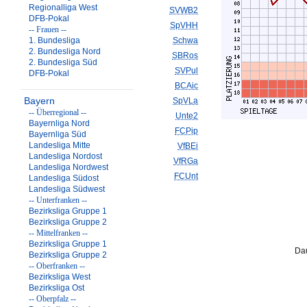
Regionalliga West
SVWB2
DFB-Pokal
SpVHH
-- Frauen --
1. Bundesliga
Schwa
2. Bundesliga Nord
SBRos
2. Bundesliga Süd
SVPul
DFB-Pokal
BCAic
Bayern
SpVLa
-- Überregional --
Unte2
Bayernliga Nord
FCPip
Bayernliga Süd
Landesliga Mitte
VfBEi
Landesliga Nordost
VfRGa
Landesliga Nordwest
FCUnt
Landesliga Südost
Landesliga Südwest
-- Unterfranken --
Bezirksliga Gruppe 1
Bezirksliga Gruppe 2
-- Mittelfranken --
Bezirksliga Gruppe 1
Da
Bezirksliga Gruppe 2
-- Oberfranken --
Bezirksliga West
Bezirksliga Ost
-- Oberpfalz --