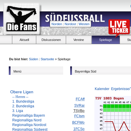
Norden
|
Nordost
|
Westen
Aktuell
Diskussionen
Vereine
Spieltage
St
Du bist hier:
Süden
|
Startseite
» Spieltage
Menü
Bayernliga Süd
Kalender
Ergebnisse/
Obere Ligen
-- Herren --
FCAff
1. Bundesliga
SVRai
2. Bundesliga
3. Liga
TSVBo
Regionalliga Bayern
FCIsm
Regionalliga Nord
BCFWo
Regionalliga Nordost
1FCSo
Regionalliga Südwest