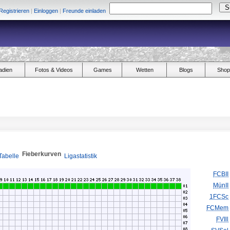
Registrieren
|
Einloggen
|
Freunde einladen
adien
Fotos & Videos
Games
Wetten
Blogs
Shop
Fieberkurven
Tabelle
Ligastatistik
FCBII
MünII
1FCSc
FCMem
FVIll