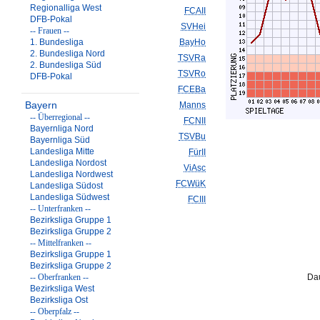
Regionalliga West
FCAII
DFB-Pokal
SVHei
-- Frauen --
1. Bundesliga
BayHo
2. Bundesliga Nord
TSVRa
2. Bundesliga Süd
TSVRo
DFB-Pokal
FCEBa
Bayern
Manns
-- Überregional --
FCNII
Bayernliga Nord
TSVBu
Bayernliga Süd
Landesliga Mitte
FürII
Landesliga Nordost
ViAsc
Landesliga Nordwest
FCWüK
Landesliga Südost
Landesliga Südwest
FCIII
-- Unterfranken --
Bezirksliga Gruppe 1
Bezirksliga Gruppe 2
-- Mittelfranken --
Bezirksliga Gruppe 1
Bezirksliga Gruppe 2
-- Oberfranken --
Dau
Bezirksliga West
Bezirksliga Ost
-- Oberpfalz --