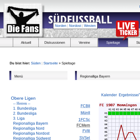
Norden
|
Nordost
|
Westen
Aktuell
Diskussionen
Vereine
Spieltage
St
Du bist hier:
Süden
|
Startseite
» Spieltage
Menü
Regionalliga Bayern
Kalender
Ergebnisse/
Obere Ligen
-- Herren --
FCBII
1. Bundesliga
MünII
2. Bundesliga
3. Liga
1FCSc
Regionalliga Bayern
FCMem
Regionalliga Nord
FVIll
Regionalliga Nordost
SVSel
Regionalliga Südwest