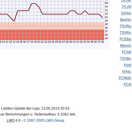
SVSel
FCAII
SVHei
BayHo
TSVRa
TSVRo
FCEBa
Manns
FCNII
TSVBu
FürII
ViAsc
FCWüK
FCIII
Letztes Update der Liga: 13.06.2014 20:53
er Berechnungen u. Seitenaufbau: 0.1062 sek.
LMO
4.0 -
© 1997-2005 LMO-Group