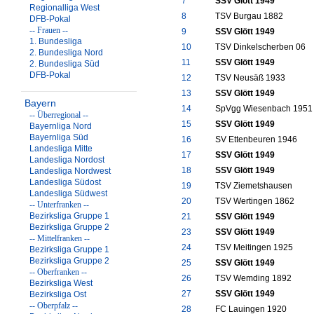
7
SSV Glött 1949
Regionalliga West
8
TSV Burgau 1882
DFB-Pokal
-- Frauen --
9
SSV Glött 1949
1. Bundesliga
10
TSV Dinkelscherben 06
2. Bundesliga Nord
11
SSV Glött 1949
2. Bundesliga Süd
DFB-Pokal
12
TSV Neusäß 1933
13
SSV Glött 1949
Bayern
14
SpVgg Wiesenbach 1951
-- Überregional --
15
SSV Glött 1949
Bayernliga Nord
Bayernliga Süd
16
SV Ettenbeuren 1946
Landesliga Mitte
17
SSV Glött 1949
Landesliga Nordost
18
SSV Glött 1949
Landesliga Nordwest
Landesliga Südost
19
TSV Ziemetshausen
Landesliga Südwest
20
TSV Wertingen 1862
-- Unterfranken --
Bezirksliga Gruppe 1
21
SSV Glött 1949
Bezirksliga Gruppe 2
23
SSV Glött 1949
-- Mittelfranken --
24
TSV Meitingen 1925
Bezirksliga Gruppe 1
Bezirksliga Gruppe 2
25
SSV Glött 1949
-- Oberfranken --
26
TSV Wemding 1892
Bezirksliga West
27
SSV Glött 1949
Bezirksliga Ost
-- Oberpfalz --
28
FC Lauingen 1920