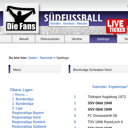
Norden
|
Nordost
|
Westen
Aktuell
Diskussionen
Vereine
Spieltage
St
Du bist hier:
Süden
|
Startseite
» Spieltage
Menü
Bezirksliga Schwaben Nord
Kalender
Ergebnisse/
Obere Ligen
-- Herren --
1
Türkspor Augsburg 1972
1. Bundesliga
2
SSV Glött 1949
2. Bundesliga
3. Liga
3
SSV Glött 1949
Regionalliga Bayern
4
FC Donauwörth 08
Regionalliga Nord
Regionalliga Nordost
6
TSV 1896 Rain/Lech II
Regionalliga Südwest