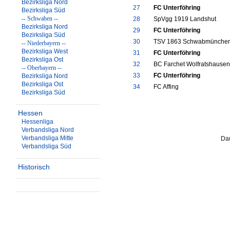
Bezirksliga Nord
27
FC Unterföhring
Bezirksliga Süd
-- Schwaben --
28
SpVgg 1919 Landshut
Bezirksliga Nord
29
FC Unterföhring
Bezirksliga Süd
30
TSV 1863 Schwabmünche
-- Niederbayern --
Bezirksliga West
31
FC Unterföhring
Bezirksliga Ost
32
BC Farchet Wolfratshausen
-- Oberbayern --
33
FC Unterföhring
Bezirksliga Nord
Bezirksliga Ost
34
FC Affing
Bezirksliga Süd
Hessen
Hessenliga
Verbandsliga Nord
Verbandsliga Mitte
Dau
Verbandsliga Süd
Historisch