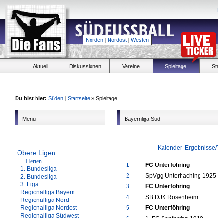
Norden
|
Nordost
|
Westen
Aktuell
Diskussionen
Vereine
Spieltage
St
Du bist hier:
Süden
|
Startseite
» Spieltage
Menü
Bayernliga Süd
Kalender
Ergebnisse/
Obere Ligen
-- Herren --
1
FC Unterföhring
1. Bundesliga
2
SpVgg Unterhaching 1925 I
2. Bundesliga
3. Liga
3
FC Unterföhring
Regionalliga Bayern
4
SB DJK Rosenheim
Regionalliga Nord
Regionalliga Nordost
5
FC Unterföhring
Regionalliga Südwest