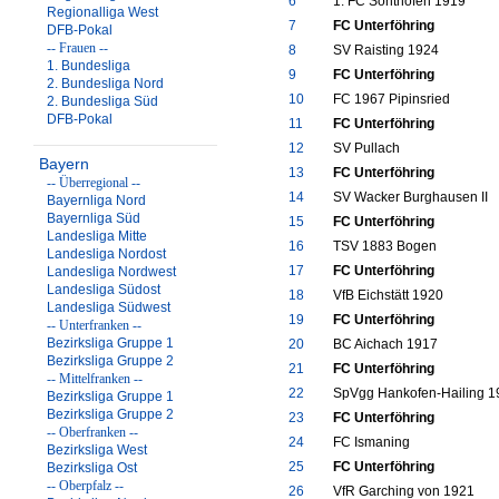
6
1. FC Sonthofen 1919
Regionalliga West
7
FC Unterföhring
DFB-Pokal
-- Frauen --
8
SV Raisting 1924
1. Bundesliga
9
FC Unterföhring
2. Bundesliga Nord
10
FC 1967 Pipinsried
2. Bundesliga Süd
DFB-Pokal
11
FC Unterföhring
12
SV Pullach
Bayern
13
FC Unterföhring
-- Überregional --
14
SV Wacker Burghausen II
Bayernliga Nord
Bayernliga Süd
15
FC Unterföhring
Landesliga Mitte
16
TSV 1883 Bogen
Landesliga Nordost
17
FC Unterföhring
Landesliga Nordwest
Landesliga Südost
18
VfB Eichstätt 1920
Landesliga Südwest
19
FC Unterföhring
-- Unterfranken --
Bezirksliga Gruppe 1
20
BC Aichach 1917
Bezirksliga Gruppe 2
21
FC Unterföhring
-- Mittelfranken --
22
SpVgg Hankofen-Hailing 1
Bezirksliga Gruppe 1
Bezirksliga Gruppe 2
23
FC Unterföhring
-- Oberfranken --
24
FC Ismaning
Bezirksliga West
25
FC Unterföhring
Bezirksliga Ost
-- Oberpfalz --
26
VfR Garching von 1921