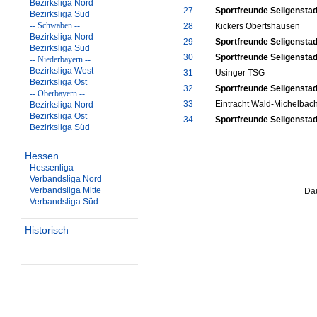
Bezirksliga Nord
27
Sportfreunde Seligenstad
Bezirksliga Süd
-- Schwaben --
28
Kickers Obertshausen
Bezirksliga Nord
29
Sportfreunde Seligenstad
Bezirksliga Süd
30
Sportfreunde Seligenstad
-- Niederbayern --
Bezirksliga West
31
Usinger TSG
Bezirksliga Ost
32
Sportfreunde Seligenstad
-- Oberbayern --
33
Eintracht Wald-Michelbac
Bezirksliga Nord
Bezirksliga Ost
34
Sportfreunde Seligenstad
Bezirksliga Süd
Hessen
Hessenliga
Verbandsliga Nord
Verbandsliga Mitte
Dau
Verbandsliga Süd
Historisch