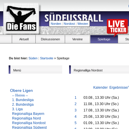
Norden
|
Nordost
|
Westen
Aktuell
Diskussionen
Vereine
Spieltage
St
Du bist hier:
Süden
|
Startseite
» Spieltage
Menü
Regionalliga Nordost
Kalender
Ergebnisse/
Obere Ligen
-- Herren --
1
03.08., 13.30 Uhr (Sa.)
1. Bundesliga
2
11.08., 13.30 Uhr (So.)
2. Bundesliga
3. Liga
3
17.08., 13.30 Uhr (Sa.)
Regionalliga Bayern
4
25.08., 13.30 Uhr (So.)
Regionalliga Nord
Regionalliga Nordost
5
01.09., 13.30 Uhr (So.)
Regionalliga Südwest