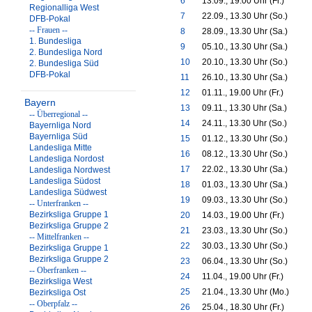
6
13.09., 19.00 Uhr (Fr.)
Regionalliga West
7
22.09., 13.30 Uhr (So.)
DFB-Pokal
-- Frauen --
8
28.09., 13.30 Uhr (Sa.)
1. Bundesliga
9
05.10., 13.30 Uhr (Sa.)
2. Bundesliga Nord
10
20.10., 13.30 Uhr (So.)
2. Bundesliga Süd
DFB-Pokal
11
26.10., 13.30 Uhr (Sa.)
12
01.11., 19.00 Uhr (Fr.)
Bayern
13
09.11., 13.30 Uhr (Sa.)
-- Überregional --
14
24.11., 13.30 Uhr (So.)
Bayernliga Nord
Bayernliga Süd
15
01.12., 13.30 Uhr (So.)
Landesliga Mitte
16
08.12., 13.30 Uhr (So.)
Landesliga Nordost
17
22.02., 13.30 Uhr (Sa.)
Landesliga Nordwest
Landesliga Südost
18
01.03., 13.30 Uhr (Sa.)
Landesliga Südwest
19
09.03., 13.30 Uhr (So.)
-- Unterfranken --
Bezirksliga Gruppe 1
20
14.03., 19.00 Uhr (Fr.)
Bezirksliga Gruppe 2
21
23.03., 13.30 Uhr (So.)
-- Mittelfranken --
22
30.03., 13.30 Uhr (So.)
Bezirksliga Gruppe 1
Bezirksliga Gruppe 2
23
06.04., 13.30 Uhr (So.)
-- Oberfranken --
24
11.04., 19.00 Uhr (Fr.)
Bezirksliga West
25
21.04., 13.30 Uhr (Mo.)
Bezirksliga Ost
-- Oberpfalz --
26
25.04., 18.30 Uhr (Fr.)