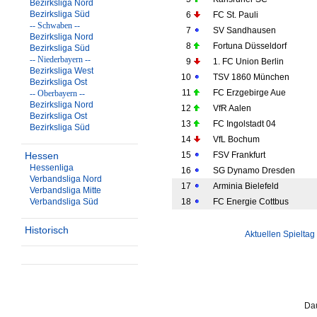
Bezirksliga Nord
Bezirksliga Süd
6
FC St. Pauli
-- Schwaben --
7
SV Sandhausen
Bezirksliga Nord
8
Fortuna Düsseldorf
Bezirksliga Süd
-- Niederbayern --
9
1. FC Union Berlin
Bezirksliga West
10
TSV 1860 München
Bezirksliga Ost
11
FC Erzgebirge Aue
-- Oberbayern --
Bezirksliga Nord
12
VfR Aalen
Bezirksliga Ost
13
FC Ingolstadt 04
Bezirksliga Süd
14
VfL Bochum
Hessen
15
FSV Frankfurt
Hessenliga
16
SG Dynamo Dresden
Verbandsliga Nord
17
Arminia Bielefeld
Verbandsliga Mitte
Verbandsliga Süd
18
FC Energie Cottbus
Historisch
Aktuellen Spieltag
Dau