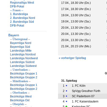
Regionalliga West
17.04., 18.30 Uhr (Do.)
DFB-Pokal
17.04., 18.30 Uhr (Do.)
-- Frauen --
1. Bundesliga
19.04., 13.00 Uhr (Sa.)
2. Bundesliga Nord
19.04., 13.00 Uhr (Sa.)
2. Bundesliga Süd
DFB-Pokal
20.04., 13.30 Uhr (So.)
20.04., 13.30 Uhr (So.)
Bayern
-- Überregional --
20.04., 13.30 Uhr (So.)
Bayernliga Nord
21.04., 20.15 Uhr (Mo.)
Bayernliga Süd
Landesliga Mitte
Landesliga Nordost
« vorheriger Spieltag
Landesliga Nordwest
Landesliga Südost
Landesliga Südwest
-- Unterfranken --
G
Bezirksliga Gruppe 1
Bezirksliga Gruppe 2
31. Spieltag
-- Mittelfranken --
Bezirksliga Gruppe 1
1
1. FC Köln
Bezirksliga Gruppe 2
2
SpVgg Greuther Fürth
-- Oberfranken --
3
SC Paderborn 07
Bezirksliga West
Bezirksliga Ost
4
1. FC Kaiserslautern
-- Oberpfalz --
5
Karlsruher SC