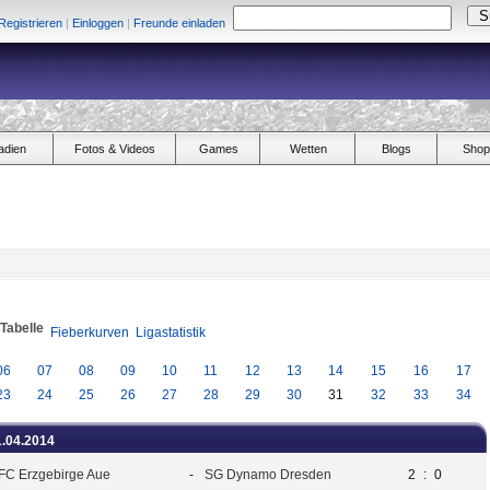
Registrieren
|
Einloggen
|
Freunde einladen
adien
Fotos & Videos
Games
Wetten
Blogs
Shop
/Tabelle
Fieberkurven
Ligastatistik
06
07
08
09
10
11
12
13
14
15
16
17
23
24
25
26
27
28
29
30
31
32
33
34
1.04.2014
FC Erzgebirge Aue
-
SG Dynamo Dresden
2
:
0