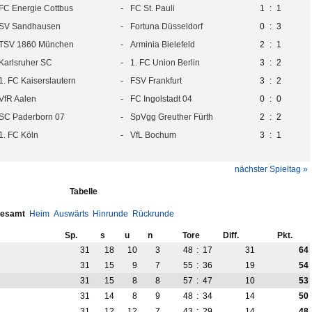
FC Energie Cottbus
-
FC St. Pauli
1
:
1
SV Sandhausen
-
Fortuna Düsseldorf
0
:
3
TSV 1860 München
-
Arminia Bielefeld
2
:
1
Karlsruher SC
-
1. FC Union Berlin
3
:
2
1. FC Kaiserslautern
-
FSV Frankfurt
3
:
2
VfR Aalen
-
FC Ingolstadt 04
0
:
0
SC Paderborn 07
-
SpVgg Greuther Fürth
2
:
2
1. FC Köln
-
VfL Bochum
3
:
1
nächster Spieltag »
Tabelle
esamt
Heim
Auswärts
Hinrunde
Rückrunde
Sp.
s
u
n
Tore
Diff.
Pkt.
31
18
10
3
48
:
17
31
64
31
15
9
7
55
:
36
19
54
31
15
8
8
57
:
47
10
53
31
14
8
9
48
:
34
14
50
31
12
12
7
43
:
29
14
48