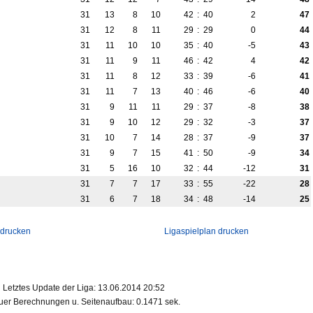
31
13
8
10
42
:
40
2
47
31
12
8
11
29
:
29
0
44
31
11
10
10
35
:
40
-5
43
31
11
9
11
46
:
42
4
42
31
11
8
12
33
:
39
-6
41
31
11
7
13
40
:
46
-6
40
31
9
11
11
29
:
37
-8
38
31
9
10
12
29
:
32
-3
37
31
10
7
14
28
:
37
-9
37
31
9
7
15
41
:
50
-9
34
31
5
16
10
32
:
44
-12
31
31
7
7
17
33
:
55
-22
28
31
6
7
18
34
:
48
-14
25
 drucken
Ligaspielplan drucken
Letztes Update der Liga: 13.06.2014 20:52
er Berechnungen u. Seitenaufbau: 0.1471 sek.