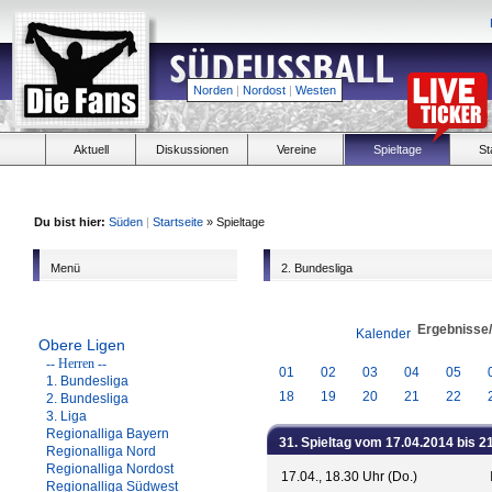
Norden
|
Nordost
|
Westen
Aktuell
Diskussionen
Vereine
Spieltage
St
Du bist hier:
Süden
|
Startseite
» Spieltage
Menü
2. Bundesliga
Ergebnisse
Kalender
Obere Ligen
-- Herren --
01
02
03
04
05
1. Bundesliga
18
19
20
21
22
2. Bundesliga
3. Liga
Regionalliga Bayern
31. Spieltag vom 17.04.2014 bis 2
Regionalliga Nord
Regionalliga Nordost
17.04., 18.30 Uhr (Do.)
Regionalliga Südwest