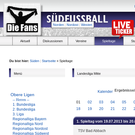
Norden
|
Nordost
|
Westen
Aktuell
Diskussionen
Vereine
Spieltage
St
Du bist hier:
Süden
|
Startseite
» Spieltage
Menü
Landesliga Mitte
Ergebnisse
Kalender
Obere Ligen
-- Herren --
01
02
03
04
05
1. Bundesliga
18
19
20
21
22
2. Bundesliga
3. Liga
Regionalliga Bayern
1. Spieltag vom 19.07.2013 bis 20
Regionalliga Nord
Regionalliga Nordost
TSV Bad Abbach
Regionalliga Südwest