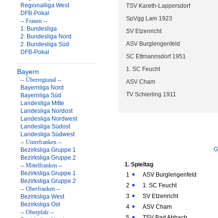
Regionalliga West
TSV Kareth-Lappersdorf
DFB-Pokal
SpVgg Lam 1923
-- Frauen --
1. Bundesliga
SV Etzenricht
2. Bundesliga Nord
ASV Burglengenfeld
2. Bundesliga Süd
DFB-Pokal
SC Ettmannsdorf 1951
1. SC Feucht
Bayern
-- Überregional --
ASV Cham
Bayernliga Nord
TV Schierling 1911
Bayernliga Süd
Landesliga Mitte
Landesliga Nordost
Landesliga Nordwest
Landesliga Südost
Landesliga Südwest
-- Unterfranken --
G
Bezirksliga Gruppe 1
Bezirksliga Gruppe 2
1. Spieltag
-- Mittelfranken --
Bezirksliga Gruppe 1
1
ASV Burglengenfeld
Bezirksliga Gruppe 2
2
1. SC Feucht
-- Oberfranken --
3
SV Etzenricht
Bezirksliga West
Bezirksliga Ost
4
ASV Cham
-- Oberpfalz --
5
TSV Bad Abbach