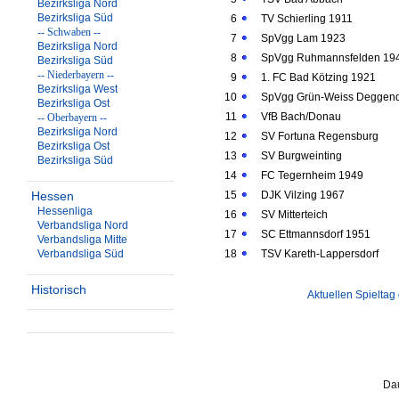
Bezirksliga Nord
Bezirksliga Süd
6
TV Schierling 1911
-- Schwaben --
7
SpVgg Lam 1923
Bezirksliga Nord
8
SpVgg Ruhmannsfelden 19
Bezirksliga Süd
-- Niederbayern --
9
1. FC Bad Kötzing 1921
Bezirksliga West
10
SpVgg Grün-Weiss Deggend
Bezirksliga Ost
11
VfB Bach/Donau
-- Oberbayern --
Bezirksliga Nord
12
SV Fortuna Regensburg
Bezirksliga Ost
13
SV Burgweinting
Bezirksliga Süd
14
FC Tegernheim 1949
Hessen
15
DJK Vilzing 1967
Hessenliga
16
SV Mitterteich
Verbandsliga Nord
17
SC Ettmannsdorf 1951
Verbandsliga Mitte
Verbandsliga Süd
18
TSV Kareth-Lappersdorf
Historisch
Aktuellen Spieltag
Dau