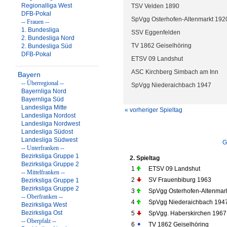
Regionalliga West
TSV Velden 1890
DFB-Pokal
SpVgg Osterhofen-Altenmarkt 192
-- Frauen --
1. Bundesliga
SSV Eggenfelden
2. Bundesliga Nord
TV 1862 Geiselhöring
2. Bundesliga Süd
DFB-Pokal
ETSV 09 Landshut
ASC Kirchberg Simbach am Inn
Bayern
-- Überregional --
SpVgg Niederaichbach 1947
Bayernliga Nord
Bayernliga Süd
Landesliga Mitte
« vorheriger Spieltag
Landesliga Nordost
Landesliga Nordwest
Landesliga Südost
Landesliga Südwest
G
-- Unterfranken --
Bezirksliga Gruppe 1
2. Spieltag
Bezirksliga Gruppe 2
1
ETSV 09 Landshut
-- Mittelfranken --
2
SV Frauenbiburg 1963
Bezirksliga Gruppe 1
Bezirksliga Gruppe 2
3
SpVgg Osterhofen-Altenmar
-- Oberfranken --
4
SpVgg Niederaichbach 194
Bezirksliga West
Bezirksliga Ost
5
SpVgg. Haberskirchen 1967
-- Oberpfalz --
6
TV 1862 Geiselhöring