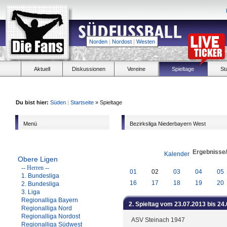
Norden
|
Nordost
|
Westen
Aktuell
Diskussionen
Vereine
Spieltage
St
Du bist hier:
Süden
|
Startseite
» Spieltage
Menü
Bezirksliga Niederbayern West
Ergebnisse
Kalender
Obere Ligen
-- Herren --
01
02
03
04
05
1. Bundesliga
16
17
18
19
20
2. Bundesliga
3. Liga
Regionalliga Bayern
2. Spieltag vom 23.07.2013 bis 24
Regionalliga Nord
Regionalliga Nordost
ASV Steinach 1947
Regionalliga Südwest