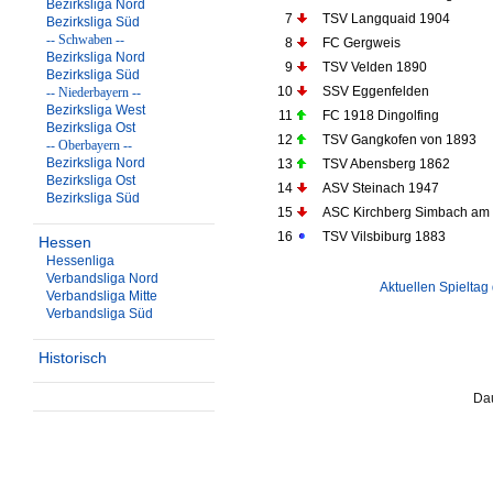
Bezirksliga Nord
7
TSV Langquaid 1904
Bezirksliga Süd
-- Schwaben --
8
FC Gergweis
Bezirksliga Nord
9
TSV Velden 1890
Bezirksliga Süd
10
SSV Eggenfelden
-- Niederbayern --
Bezirksliga West
11
FC 1918 Dingolfing
Bezirksliga Ost
12
TSV Gangkofen von 1893
-- Oberbayern --
Bezirksliga Nord
13
TSV Abensberg 1862
Bezirksliga Ost
14
ASV Steinach 1947
Bezirksliga Süd
15
ASC Kirchberg Simbach am 
16
TSV Vilsbiburg 1883
Hessen
Hessenliga
Verbandsliga Nord
Aktuellen Spieltag
Verbandsliga Mitte
Verbandsliga Süd
Historisch
Dau