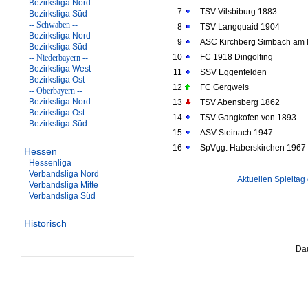
Bezirksliga Nord
7
TSV Vilsbiburg 1883
Bezirksliga Süd
-- Schwaben --
8
TSV Langquaid 1904
Bezirksliga Nord
9
ASC Kirchberg Simbach am 
Bezirksliga Süd
10
FC 1918 Dingolfing
-- Niederbayern --
Bezirksliga West
11
SSV Eggenfelden
Bezirksliga Ost
12
FC Gergweis
-- Oberbayern --
Bezirksliga Nord
13
TSV Abensberg 1862
Bezirksliga Ost
14
TSV Gangkofen von 1893
Bezirksliga Süd
15
ASV Steinach 1947
16
SpVgg. Haberskirchen 1967
Hessen
Hessenliga
Verbandsliga Nord
Aktuellen Spieltag
Verbandsliga Mitte
Verbandsliga Süd
Historisch
Dau