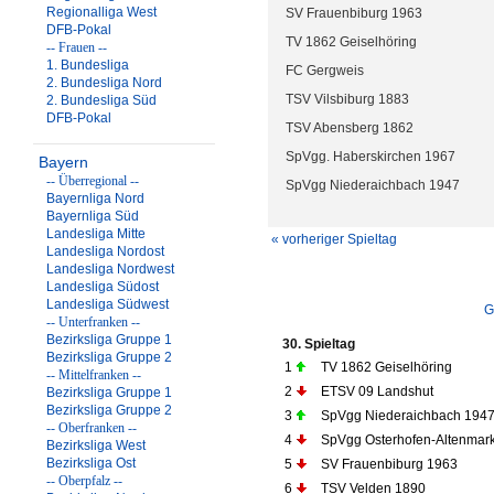
Regionalliga West
SV Frauenbiburg 1963
DFB-Pokal
TV 1862 Geiselhöring
-- Frauen --
1. Bundesliga
FC Gergweis
2. Bundesliga Nord
TSV Vilsbiburg 1883
2. Bundesliga Süd
DFB-Pokal
TSV Abensberg 1862
SpVgg. Haberskirchen 1967
Bayern
-- Überregional --
SpVgg Niederaichbach 1947
Bayernliga Nord
Bayernliga Süd
Landesliga Mitte
« vorheriger Spieltag
Landesliga Nordost
Landesliga Nordwest
Landesliga Südost
Landesliga Südwest
G
-- Unterfranken --
Bezirksliga Gruppe 1
30. Spieltag
Bezirksliga Gruppe 2
1
TV 1862 Geiselhöring
-- Mittelfranken --
2
ETSV 09 Landshut
Bezirksliga Gruppe 1
Bezirksliga Gruppe 2
3
SpVgg Niederaichbach 194
-- Oberfranken --
4
SpVgg Osterhofen-Altenmark
Bezirksliga West
Bezirksliga Ost
5
SV Frauenbiburg 1963
-- Oberpfalz --
6
TSV Velden 1890