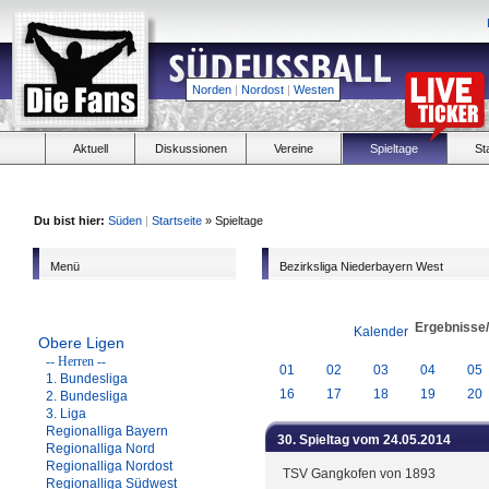
Norden
|
Nordost
|
Westen
Aktuell
Diskussionen
Vereine
Spieltage
St
Du bist hier:
Süden
|
Startseite
» Spieltage
Menü
Bezirksliga Niederbayern West
Ergebnisse
Kalender
Obere Ligen
-- Herren --
01
02
03
04
05
1. Bundesliga
16
17
18
19
20
2. Bundesliga
3. Liga
Regionalliga Bayern
30. Spieltag vom 24.05.2014
Regionalliga Nord
Regionalliga Nordost
TSV Gangkofen von 1893
Regionalliga Südwest