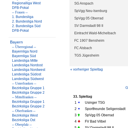
Regionalliga West
SG Anspach
DFB-Pokal
SpVgg Neu-Isenburg
-- Frauen --
1. Bundesliga
SpVgg 05 Oberrad
2. Bundesliga Nord
SV Darmstadt 98 II
2. Bundesliga Süd
DFB-Pokal
Eintracht Wald-Michelbach
FC 1907 Bensheim
Bayern
-- Überregional --
FC Alsbach
Bayernliga Nord
TGS Jügesheim
Bayernliga Süd
Landesliga Mitte
Landesliga Nordost
« vorheriger Spieltag
Landesliga Nordwest
Landesliga Südost
Landesliga Südwest
-- Unterfranken --
G
Bezirksliga Gruppe 1
Bezirksliga Gruppe 2
33. Spieltag
-- Mittelfranken --
Bezirksliga Gruppe 1
1
Usinger TSG
Bezirksliga Gruppe 2
2
Sportfreunde Seligenstadt
-- Oberfranken --
3
SpVgg 05 Oberrad
Bezirksliga West
Bezirksliga Ost
4
FV Bad Vilbel
-- Oberpfalz --
5
SV Darmstadt 98 II