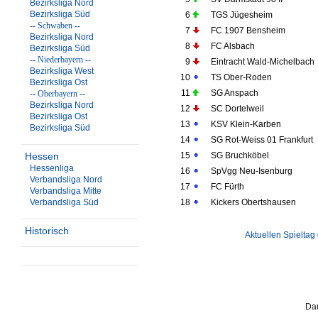
Bezirksliga Nord
Bezirksliga Süd
6
TGS Jügesheim
-- Schwaben --
7
FC 1907 Bensheim
Bezirksliga Nord
8
FC Alsbach
Bezirksliga Süd
-- Niederbayern --
9
Eintracht Wald-Michelbach
Bezirksliga West
10
TS Ober-Roden
Bezirksliga Ost
11
SG Anspach
-- Oberbayern --
Bezirksliga Nord
12
SC Dortelweil
Bezirksliga Ost
13
KSV Klein-Karben
Bezirksliga Süd
14
SG Rot-Weiss 01 Frankfurt
Hessen
15
SG Bruchköbel
Hessenliga
16
SpVgg Neu-Isenburg
Verbandsliga Nord
17
FC Fürth
Verbandsliga Mitte
Verbandsliga Süd
18
Kickers Obertshausen
Historisch
Aktuellen Spieltag
Dau