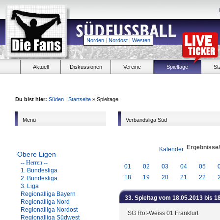
Norden
|
Nordost
|
Westen
Aktuell
Diskussionen
Vereine
Spieltage
St
Du bist hier:
Süden
|
Startseite
» Spieltage
Menü
Verbandsliga Süd
Ergebnisse
Kalender
Obere Ligen
-- Herren --
01
02
03
04
05
1. Bundesliga
18
19
20
21
22
2. Bundesliga
3. Liga
Regionalliga Bayern
33. Spieltag vom 18.05.2013 bis 1
Regionalliga Nord
Regionalliga Nordost
SG Rot-Weiss 01 Frankfurt
Regionalliga Südwest