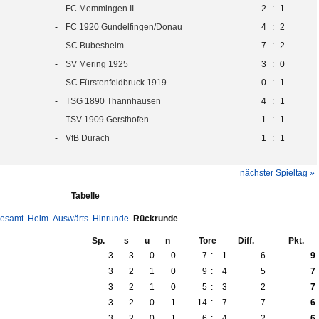
-
FC Memmingen II
2
:
1
-
FC 1920 Gundelfingen/Donau
4
:
2
-
SC Bubesheim
7
:
2
-
SV Mering 1925
3
:
0
-
SC Fürstenfeldbruck 1919
0
:
1
-
TSG 1890 Thannhausen
4
:
1
-
TSV 1909 Gersthofen
1
:
1
-
VfB Durach
1
:
1
nächster Spieltag »
Tabelle
esamt
Heim
Auswärts
Hinrunde
Rückrunde
Sp.
s
u
n
Tore
Diff.
Pkt.
3
3
0
0
7
:
1
6
9
3
2
1
0
9
:
4
5
7
3
2
1
0
5
:
3
2
7
3
2
0
1
14
:
7
7
6
3
2
0
1
6
:
4
2
6