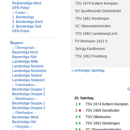
Regionalliga West
TSV 1874 Kottern Kempten
DFB-Pokal
SV Sportfreunde Dinkelsbühl
-- Frauen --
1. Bundesliga
TSV 1861 Nördlingen
2. Bundesliga Nord
SC Oberweikertshofen
2. Bundesliga Süd
DFB-Pokal
TSV 1882 Landsberg/Lech
FV Illertissen 1921 II
Bayern
-- Überregional --
SpVgg Kaufbeuren
Bayernliga Nord
TSV 1862 Friedberg
Bayernliga Süd
Landesliga Mitte
Landesliga Nordost
« vorheriger Spieltag
Landesliga Nordwest
Landesliga Südost
Landesliga Südwest
-- Unterfranken --
G
Bezirksliga Gruppe 1
Bezirksliga Gruppe 2
20. Spieltag
-- Mittelfranken --
Bezirksliga Gruppe 1
1
TSV 1874 Kottern Kempten
Bezirksliga Gruppe 2
2
TSV 1909 Gersthofen
-- Oberfranken --
3
TSV Ottobeuren
Bezirksliga West
Bezirksliga Ost
4
TSV 1861 Nördlingen
-- Oberpfalz --
5
SC Oberweikertshofen