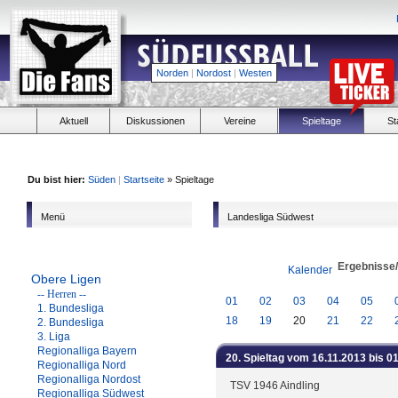
Norden
|
Nordost
|
Westen
Aktuell
Diskussionen
Vereine
Spieltage
St
Du bist hier:
Süden
|
Startseite
» Spieltage
Menü
Landesliga Südwest
Ergebnisse
Kalender
Obere Ligen
-- Herren --
01
02
03
04
05
1. Bundesliga
18
19
20
21
22
2. Bundesliga
3. Liga
Regionalliga Bayern
20. Spieltag vom 16.11.2013 bis 0
Regionalliga Nord
Regionalliga Nordost
TSV 1946 Aindling
Regionalliga Südwest