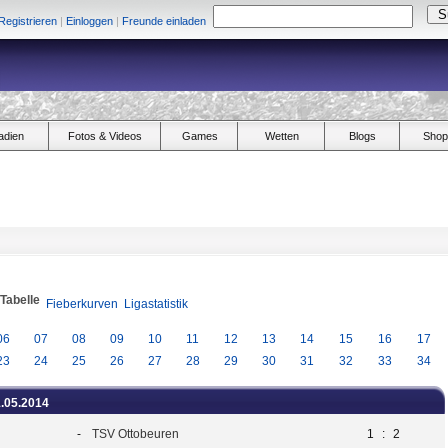
Registrieren
|
Einloggen
|
Freunde einladen
adien
Fotos & Videos
Games
Wetten
Blogs
Shop
/Tabelle
Fieberkurven
Ligastatistik
06
07
08
09
10
11
12
13
14
15
16
17
23
24
25
26
27
28
29
30
31
32
33
34
1.05.2014
-
TSV Ottobeuren
1
:
2