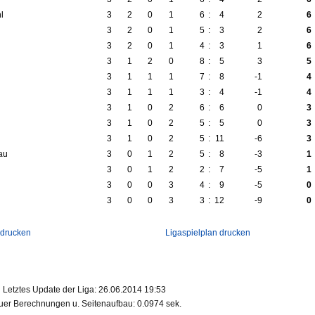
l
3
2
0
1
6
:
4
2
6
3
2
0
1
5
:
3
2
6
3
2
0
1
4
:
3
1
6
3
1
2
0
8
:
5
3
5
3
1
1
1
7
:
8
-1
4
3
1
1
1
3
:
4
-1
4
3
1
0
2
6
:
6
0
3
3
1
0
2
5
:
5
0
3
3
1
0
2
5
:
11
-6
3
au
3
0
1
2
5
:
8
-3
1
3
0
1
2
2
:
7
-5
1
3
0
0
3
4
:
9
-5
0
3
0
0
3
3
:
12
-9
0
 drucken
Ligaspielplan drucken
Letztes Update der Liga: 26.06.2014 19:53
er Berechnungen u. Seitenaufbau: 0.0974 sek.