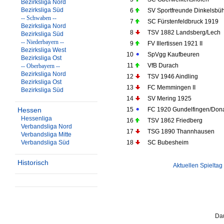
Bezirksliga Nord
Bezirksliga Süd
6
SV Sportfreunde Dinkelsbüh
-- Schwaben --
7
SC Fürstenfeldbruck 1919
Bezirksliga Nord
8
TSV 1882 Landsberg/Lech
Bezirksliga Süd
-- Niederbayern --
9
FV Illertissen 1921 II
Bezirksliga West
10
SpVgg Kaufbeuren
Bezirksliga Ost
11
VfB Durach
-- Oberbayern --
Bezirksliga Nord
12
TSV 1946 Aindling
Bezirksliga Ost
13
FC Memmingen II
Bezirksliga Süd
14
SV Mering 1925
Hessen
15
FC 1920 Gundelfingen/Don
Hessenliga
16
TSV 1862 Friedberg
Verbandsliga Nord
17
TSG 1890 Thannhausen
Verbandsliga Mitte
Verbandsliga Süd
18
SC Bubesheim
Historisch
Aktuellen Spieltag
Dau