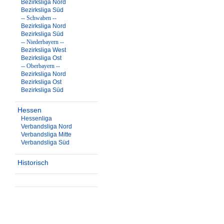
Bezirksliga Nord
Bezirksliga Süd
-- Schwaben --
Bezirksliga Nord
Bezirksliga Süd
-- Niederbayern --
Bezirksliga West
Bezirksliga Ost
-- Oberbayern --
Bezirksliga Nord
Bezirksliga Ost
Bezirksliga Süd
Hessen
Hessenliga
Verbandsliga Nord
Verbandsliga Mitte
Verbandsliga Süd
Historisch