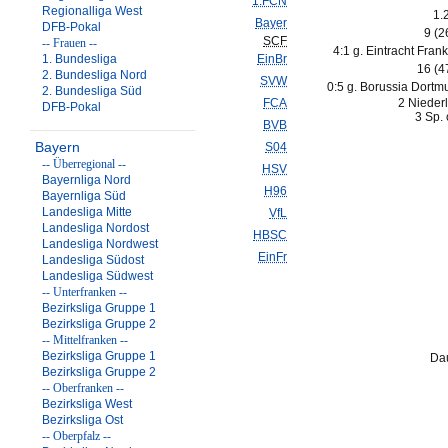
1.FCN
Regionalliga West
1.
Bayer
DFB-Pokal
9 (2
SCF
-- Frauen --
4:1 g. Eintracht Frank
1. Bundesliga
EinBr
16 (4
2. Bundesliga Nord
SVW
0:5 g. Borussia Dortm
2. Bundesliga Süd
FCA
2 Nieder
DFB-Pokal
3 Sp. 
BVB
Bayern
S04
-- Überregional --
HSV
Bayernliga Nord
H96
Bayernliga Süd
Landesliga Mitte
VfL
Landesliga Nordost
HBSC
Landesliga Nordwest
EinFr
Landesliga Südost
Landesliga Südwest
-- Unterfranken --
Bezirksliga Gruppe 1
Bezirksliga Gruppe 2
-- Mittelfranken --
Bezirksliga Gruppe 1
Dau
Bezirksliga Gruppe 2
-- Oberfranken --
Bezirksliga West
Bezirksliga Ost
-- Oberpfalz --